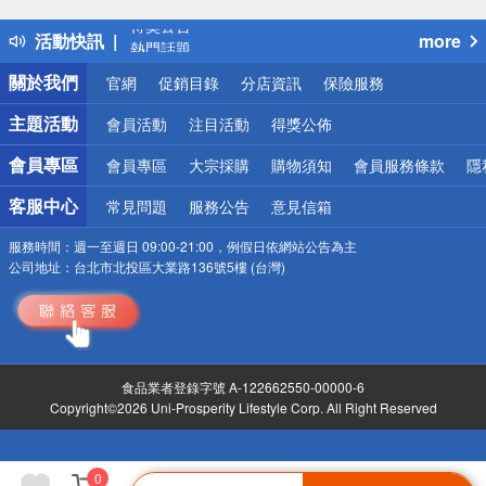
得獎公告
活動快訊
more
熱門話題
銀行優惠
關於我們
官網
促銷目錄
分店資訊
保險服務
偏遠地區配送
詐騙網頁！請小心！
主題活動
會員活動
注目活動
得獎公佈
會員專區
會員專區
大宗採購
購物須知
會員服務條款
隱
客服中心
常見問題
服務公告
意見信箱
服務時間：
週一至週日 09:00-21:00，例假日依網站公告為主
公司地址：
台北市北投區大業路136號5樓 (台灣)
食品業者登錄字號 A-122662550-00000-6
Copyright©2026 Uni-Prosperity Lifestyle Corp. All Right Reserved
0