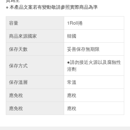
※ 本產品文案若有變動敬請參照實際商品為準
容量
1Roll捲
商品來源國家
韓國
保存天數
妥善保存無期限
●請勿接近火源以及腐蝕性
保存方式
溶劑
保存溫層
常溫
應免稅
應稅
應免稅
應稅
偏遠地區配送
詐騙網頁！請小心！