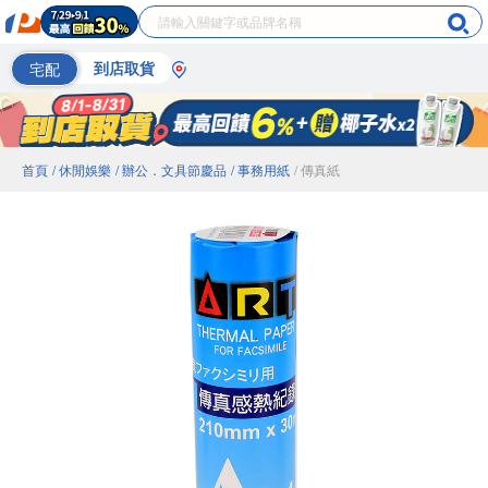
宅配
到店取貨
首頁
/ 休閒娛樂
/ 辦公．文具節慶品
/ 事務用紙
/ 傳真紙