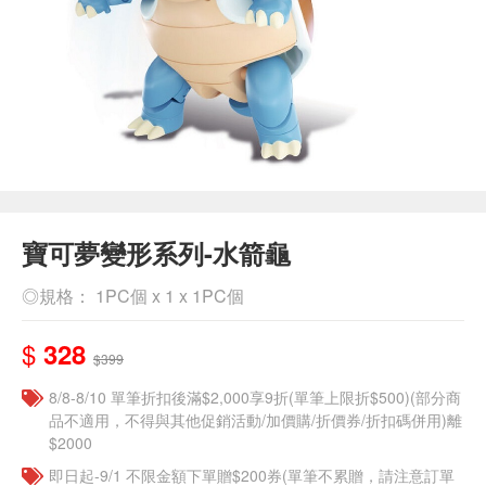
寶可夢變形系列-水箭龜
◎規格： 1PC個 x 1 x 1PC個
$
328
$399
8/8-8/10 單筆折扣後滿$2,000享9折(單筆上限折$500)(部分商
品不適用，不得與其他促銷活動/加價購/折價券/折扣碼併用)離
$2000
即日起-9/1 不限金額下單贈$200券(單筆不累贈，請注意訂單