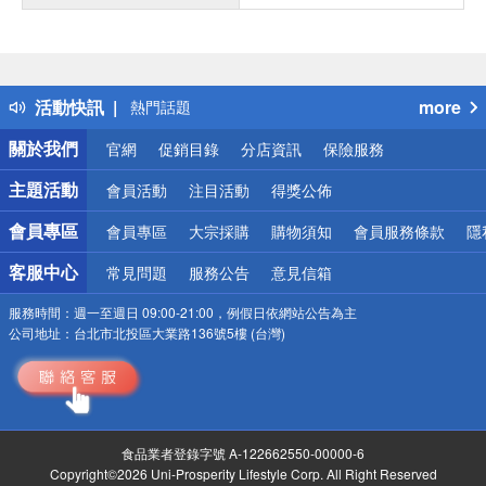
偏遠地區配送
詐騙網頁！請小心！
得獎公告
活動快訊
more
熱門話題
銀行優惠
關於我們
官網
促銷目錄
分店資訊
保險服務
偏遠地區配送
詐騙網頁！請小心！
主題活動
會員活動
注目活動
得獎公佈
會員專區
會員專區
大宗採購
購物須知
會員服務條款
隱
客服中心
常見問題
服務公告
意見信箱
服務時間：
週一至週日 09:00-21:00，例假日依網站公告為主
公司地址：
台北市北投區大業路136號5樓 (台灣)
食品業者登錄字號 A-122662550-00000-6
Copyright©2026 Uni-Prosperity Lifestyle Corp. All Right Reserved