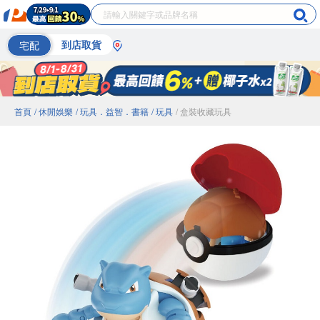
宅配
到店取貨
首頁
/ 休閒娛樂
/ 玩具．益智．書籍
/ 玩具
/ 盒裝收藏玩具