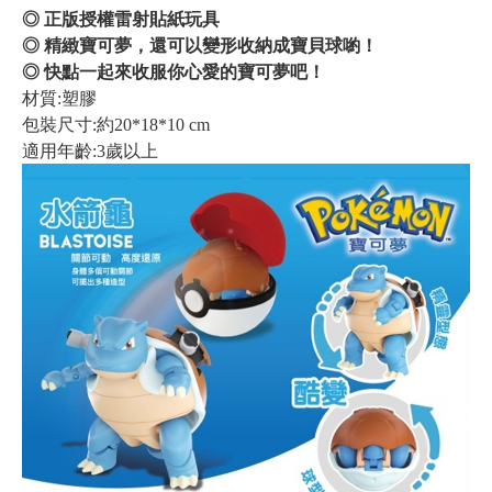
◎ 正版授權雷射貼紙玩具
◎ 精緻寶可夢，還可以變形收納成寶貝球喲！
◎ 快點一起來收服你心愛的寶可夢吧！
材質:塑膠
包裝尺寸:約20*18*10 cm
適用年齡:3歲以上