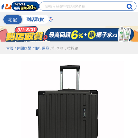
宅配
到店取貨
首頁
/ 休閒娛樂
/ 旅行用品
/ 行李箱．拉桿箱