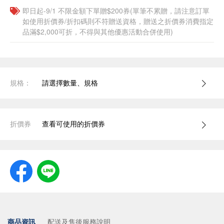
即日起-9/1 不限金額下單贈$200券(單筆不累贈，請注意訂單
如使用折價券/折扣碼則不符贈送資格，贈送之折價券消費指定
品滿$2,000可折，不得與其他優惠活動合併使用)
規格：
請選擇數量、規格
折價券
查看可使用的折價券
商品資訊
配送及售後服務說明