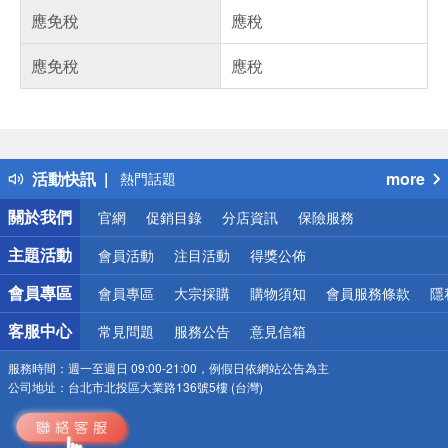
應免稅
應稅
應免稅
應稅
偏遠地區配送
詐騙網頁！請小心！
得獎公告
活動快訊
more
熱門話題
銀行優惠
關於我們
官網
促銷目錄
分店資訊
保險服務
偏遠地區配送
詐騙網頁！請小心！
主題活動
會員活動
注目活動
得獎公佈
會員專區
會員專區
大宗採購
購物須知
會員服務條款
隱
客服中心
常見問題
服務公告
意見信箱
服務時間：
週一至週日 09:00-21:00，例假日依網站公告為主
公司地址：
台北市北投區大業路136號5樓 (台灣)