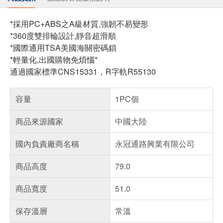
*採用PC+ABS之A級材質,強韌不易變形
*360度雙排輪設計,靜音超滑順
*國際通用TSA美國海關密碼鎖
*輕量化,出國購物免煩惱*
通過國家標準CNS15331，R字軌R55130
容量
1PC個
商品來源國家
中國大陸
國內負責廠商名稱
永冠通路興業有限公司
商品高度
79.0
商品寬度
51.0
保存溫層
常溫