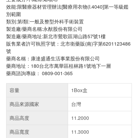
效能:限醫療器材管理辦法[醫療用衣物(I.4040]第一等級鑑
別範圍
類別:第I類:一般及整型外科手術裝置
製造廠/藥商名稱:永猷股份有限公司
製造廠/藥商地址:新北市鶯歌區湖山路57號1樓
販售業者許可執照字號：北市衛藥販(南)字第6201123486
號
藥商名稱：康達盛通生活事業股份有限公司
藥商地址：180台北市萬華區桂林路1號地下一層
藥商諮詢專線： 0809-001-365
容量
1Box盒
商品來源國家
台灣
商品高度
11.2000
商品寬度
11.3000