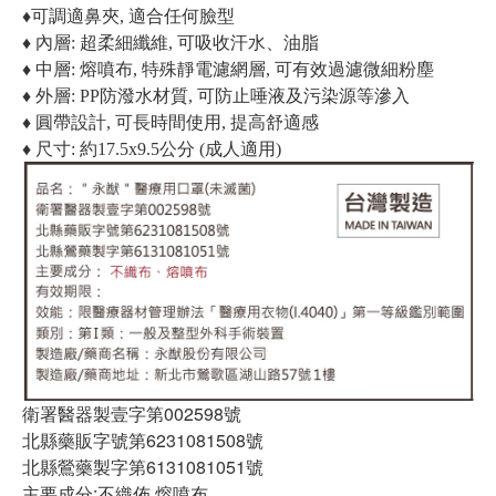
♦可調適鼻夾, 適合任何臉型
♦ 內層: 超柔細纖維, 可吸收汗水、油脂
♦ 中層: 熔噴布, 特殊靜電濾網層, 可有效過濾微細粉塵
♦ 外層: PP防潑水材質, 可防止唾液及污染源等滲入
♦ 圓帶設計, 可長時間使用, 提高舒適感
♦ 尺寸: 約17.5x9.5公分 (成人適用)
衛署醫器製壹字第002598號
北縣藥販字號第6231081508號
北縣鶯藥製字第6131081051號
主要成分:不織佈.熔噴布