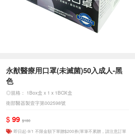
永猷醫療用口罩(未滅菌)50入成人-黑
色
◎規格： 1Box盒 x 1 x 1BOX盒
衛部醫器製壹字第002598號
$
99
$180
即日起-9/1 不限金額下單贈$200券(單筆不累贈，請注意訂單