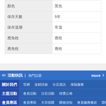
顏色
黑色
保存天數
5年
保存溫層
常溫
應免稅
應稅
應免稅
應稅
偏遠地區配送
詐騙網頁！請小心！
得獎公告
活動快訊
more
熱門話題
銀行優惠
關於我們
官網
促銷目錄
分店資訊
保險服務
偏遠地區配送
詐騙網頁！請小心！
主題活動
會員活動
注目活動
得獎公佈
會員專區
會員專區
大宗採購
購物須知
會員服務條款
隱