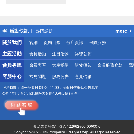
偏遠地區配送
詐騙網頁！請小心！
得獎公告
活動快訊
more
熱門話題
銀行優惠
關於我們
官網
促銷目錄
分店資訊
保險服務
偏遠地區配送
詐騙網頁！請小心！
主題活動
會員活動
注目活動
得獎公佈
會員專區
會員專區
大宗採購
購物須知
會員服務條款
隱
客服中心
常見問題
服務公告
意見信箱
服務時間：
週一至週日 09:00-21:00，例假日依網站公告為主
公司地址：
台北市北投區大業路136號5樓 (台灣)
食品業者登錄字號 A-122662550-00000-6
Copyright©2026 Uni-Prosperity Lifestyle Corp. All Right Reserved