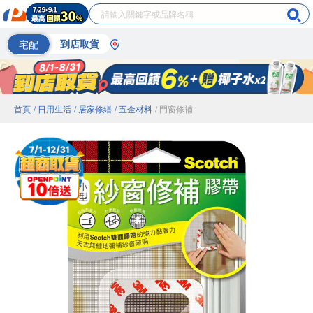
宅配
到店取貨
首頁
/ 日用生活
/ 居家修繕
/ 五金材料
/ 門窗修補