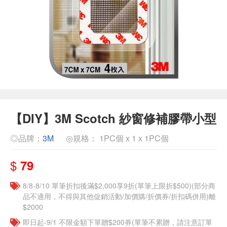
【DIY】3M Scotch 紗窗修補膠帶小型
◎品牌：
3M
◎規格： 1PC個 x 1 x 1PC個
$
79
8/8-8/10 單筆折扣後滿$2,000享9折(單筆上限折$500)(部分商
品不適用，不得與其他促銷活動/加價購/折價券/折扣碼併用)離
$2000
即日起-9/1 不限金額下單贈$200券(單筆不累贈，請注意訂單