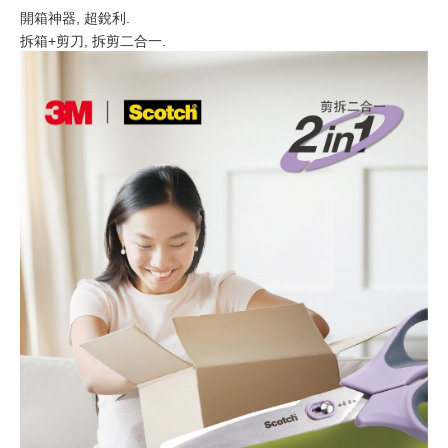
開箱神器, 超銳利.
拆箱+剪刀, 拆剪二合一.