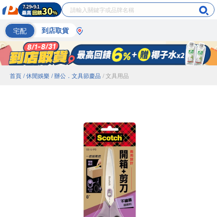
宅配
到店取貨
首頁
/ 休閒娛樂
/ 辦公．文具節慶品
/ 文具用品