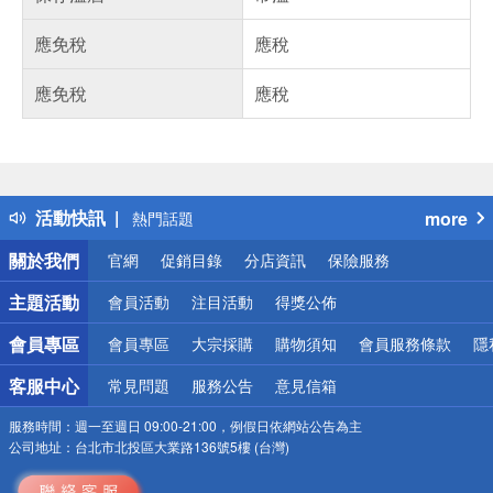
應免稅
應稅
應免稅
應稅
偏遠地區配送
詐騙網頁！請小心！
得獎公告
活動快訊
more
熱門話題
銀行優惠
關於我們
官網
促銷目錄
分店資訊
保險服務
偏遠地區配送
詐騙網頁！請小心！
主題活動
會員活動
注目活動
得獎公佈
會員專區
會員專區
大宗採購
購物須知
會員服務條款
隱
客服中心
常見問題
服務公告
意見信箱
服務時間：
週一至週日 09:00-21:00，例假日依網站公告為主
公司地址：
台北市北投區大業路136號5樓 (台灣)