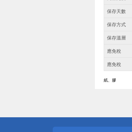
保存天數
保存方式
保存溫層
應免稅
應免稅
紙、膠
偏遠地區配
詐騙網頁！
得獎公告