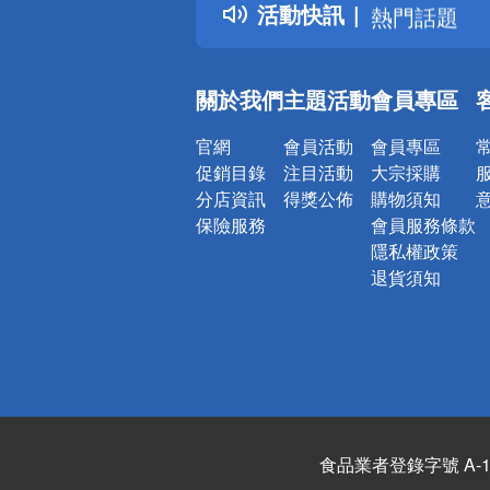
活動快訊
熱門話題
銀行優惠
偏遠地區配
關於我們
主題活動
會員專區
詐騙網頁！
官網
會員活動
會員專區
促銷目錄
注目活動
大宗採購
分店資訊
得獎公佈
購物須知
保險服務
會員服務條款
隱私權政策
退貨須知
食品業者登錄字號 A-122