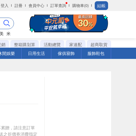
結帳
登入
註冊
會員中心
訂單查詢
購物車(0)
美
米
促銷
整箱購划算
活動總覽
家速配
超商取貨
休閒娛樂
日用生活
傢俱寢飾
服飾鞋包
筆不累贈，請注意訂單
贈送之折價券消費指定