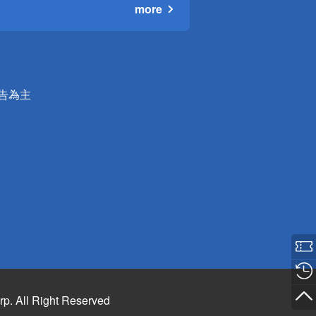
more
公告為主
rp. All Right Reserved