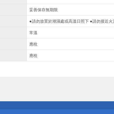
妥善保存無期限
●請勿放置於潮濕處或高溫日照下 ●請勿接近
常溫
應稅
應稅
送
請小心！