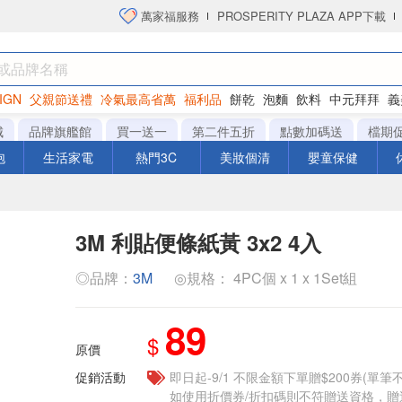
萬家福服務
PROSPERITY PLAZA APP下載
IGN
父親節送禮
冷氣最高省萬
福利品
餅乾
泡麵
飲料
中元拜拜
義
洋芋片
城
品牌旗艦館
買一送一
第二件五折
點數加碼送
檔期
泡
生活家電
熱門3C
美妝個清
嬰童保健
3M 利貼便條紙黃 3x2 4入
◎品牌：
3M
◎規格： 4PC個 x 1 x 1Set組
89
$
原價
促銷活動
即日起-9/1 不限金額下單贈$200券(單
如使用折價券/折扣碼則不符贈送資格，