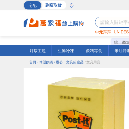
宅配
到店取貨
中元拜拜
UNIDES
巧克力
罐頭
海苔
線上商
好康主題
生鮮冷凍
飲料零食
米油沖
首頁
/ 休閒娛樂
/ 辦公．文具節慶品
/ 文具用品