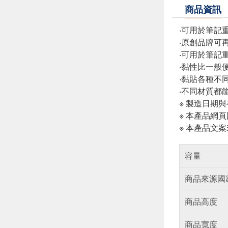
商品資訊
‧可用於筆記
‧原創品牌可
‧可用於筆記
‧黏性比一般
‧黏貼各種不
‧不同材質都
※ 製造日期
※ 本產品網
※ 本產品文
容量
商品來源國
商品高度
商品寬度