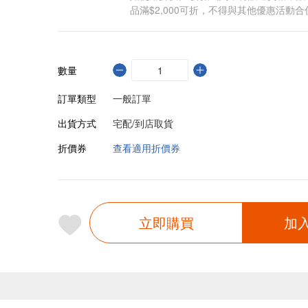
品滿$2,000可折，不得與其他優惠活動合
數量
訂單類型
一般訂單
出貨方式
宅配/到店取貨
折價券
查看適用折價券
立即購買
加