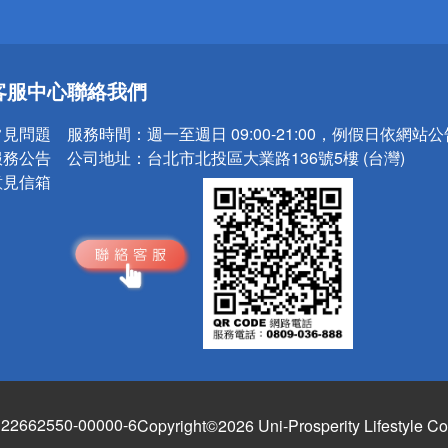
送
客服中心
聯絡我們
請小心！
常見問題
服務時間：
週一至週日 09:00-21:00，例假日依網站
服務公告
公司地址：
台北市北投區大業路136號5樓 (台灣)
意見信箱
662550-00000-6
Copyright©2026 Uni-Prosperity Lifestyle Co