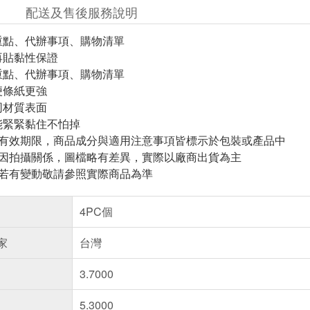
配送及售後服務說明
重點、代辦事項、購物清單
再貼黏性保證
重點、代辦事項、購物清單
便條紙更強
同材質表面
能緊緊黏住不怕掉
與有效期限，商品成分與適用注意事項皆標示於包裝或產品中
頁因拍攝關係，圖檔略有差異，實際以廠商出貨為主
案若有變動敬請參照實際商品為準
4PC個
家
台灣
3.7000
5.3000