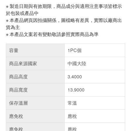
※ 製造日期與有效期限，商品成分與適用注意事項皆標示
於包裝或產品中
※ 本產品網頁因拍攝關係，圖檔略有差異，實際以廠商出
貨為主
※ 本產品文案若有變動敬請參照實際商品為準
容量
1PC個
商品來源國家
中國大陸
商品高度
3.4000
商品寬度
13.9000
保存溫層
常溫
應免稅
應稅
應免稅
應稅