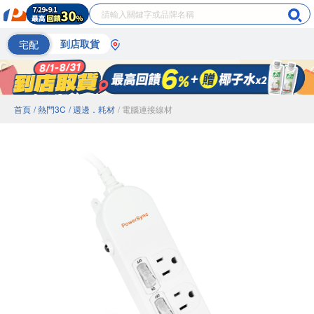
宅配
到店取貨
首頁
/ 熱門3C
/ 週邊．耗材
/ 電腦連接線材