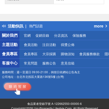
偏遠地區配送
詐騙網頁！請小心！
得獎公告
活動快訊
more
熱門話題
銀行優惠
關於我們
官網
促銷目錄
分店資訊
保險服務
偏遠地區配送
詐騙網頁！請小心！
主題活動
會員活動
注目活動
得獎公佈
會員專區
會員專區
大宗採購
購物須知
會員服務條款
隱
客服中心
常見問題
服務公告
意見信箱
服務時間：
週一至週日 09:00-21:00，例假日依網站公告為主
公司地址：
台北市北投區大業路136號5樓 (台灣)
食品業者登錄字號 A-122662550-00000-6
Copyright©2026 Uni-Prosperity Lifestyle Corp. All Right Reserved