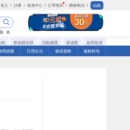
結帳
登入
註冊
會員中心
訂單查詢
購物車(0)
美
米
促銷
整箱購划算
活動總覽
家速配
超商取貨
休閒娛樂
日用生活
傢俱寢飾
服飾鞋包