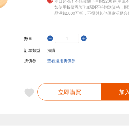
即日起-9/1 不限金額下單贈$200券(單
如使用折價券/折扣碼則不符贈送資格，
品滿$2,000可折，不得與其他優惠活動合
數量
訂單類型
預購
折價券
查看適用折價券
立即購買
加