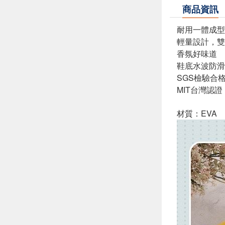
商品資訊
耐用一體成型
輕量設計，雙
香氛好味道
鞋底水波防滑
SGS檢驗合
MIT台灣認
材質：EVA