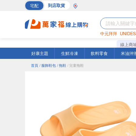
宅配
到店取貨
中元拜拜
UNIDES
巧克力
罐頭
海苔
線上商
好康主題
生鮮冷凍
飲料零食
米油沖
首頁
/ 服飾鞋包
/ 拖鞋
/ 兒童拖鞋