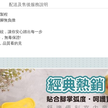
配送及售後服務說明
製程
腳無負擔
紋，讓你安心踏出每一步
格，無毒保證!
證，品質看的見