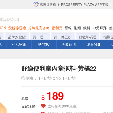
萬家福服務
PROSPERITY PLAZA APP下載
IGN
父親節送禮
冷氣最高省萬
福利品
餅乾
泡麵
飲料
中元拜拜
義
洋芋片
城
品牌旗艦館
買一送一
第二件五折
點數加碼送
檔期
泡
生活家電
熱門3C
美妝個清
嬰童保健
舒適便利室內童拖鞋-黃橘22
◎規格： 1Pair雙 x 1 x 1Pair雙
189
$
原價
促銷活動
太松拖鞋(800免運)