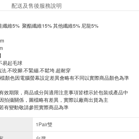
配送及售後服務說明
彈性纖維5% 聚酯纖維15% 其他纖維5% 尼龍5%
cm
m
】
氣不易起毛球
法.不咬腳.不緊繃.不鬆垮.超耐穿
檔顏色因電腦螢幕設定差異會略有不同以實際商品顏色為準
與有效期限，商品成分與適用注意事項皆標示於包裝或產品中
頁因拍攝關係，圖檔略有差異，實際以廠商出貨為主
案若有變動敬請參照實際商品為準
1Pair雙
家
台灣