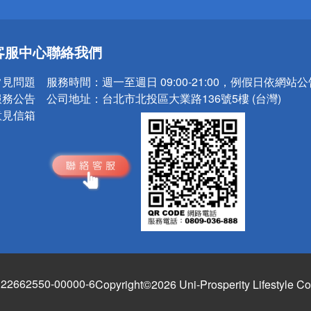
送
客服中心
聯絡我們
請小心！
常見問題
服務時間：
週一至週日 09:00-21:00，例假日依網站
服務公告
公司地址：
台北市北投區大業路136號5樓 (台灣)
意見信箱
662550-00000-6
Copyright©2026 Uni-Prosperity Lifestyle Co