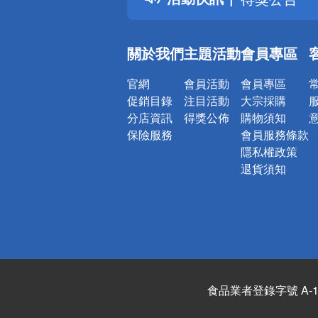
銀行優惠
偏遠地區配
關於我們
主題活動
會員專區
詐騙網頁！
官網
會員活動
會員專區
促銷目錄
注目活動
大宗採購
分店資訊
得獎公佈
購物須知
保險服務
會員服務條款
隱私權政策
退貨須知
食品業者登錄字號 A-122