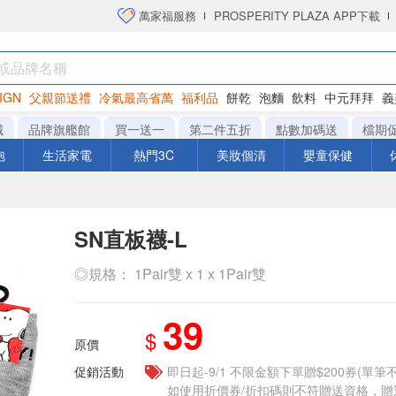
萬家福服務
PROSPERITY PLAZA APP下載
IGN
父親節送禮
冷氣最高省萬
福利品
餅乾
泡麵
飲料
中元拜拜
義
衛生紙
城
品牌旗艦館
買一送一
第二件五折
點數加碼送
檔期
泡
生活家電
熱門3C
美妝個清
嬰童保健
SN直板襪-L
◎規格： 1Pair雙 x 1 x 1Pair雙
39
$
原價
促銷活動
即日起-9/1 不限金額下單贈$200券(單
如使用折價券/折扣碼則不符贈送資格，