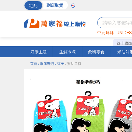
宅配
到店取貨
中元拜拜
UNIDES
海苔
巧克力
罐頭
線上商
好康主題
生鮮冷凍
飲料零食
米油沖
首頁
/ 服飾鞋包
/ 襪子
/ 嬰幼童襪