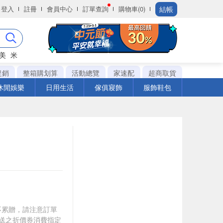
結帳
登入
註冊
會員中心
訂單查詢
購物車(0)
美
米
促銷
整箱購划算
活動總覽
家速配
超商取貨
休閒娛樂
日用生活
傢俱寢飾
服飾鞋包
筆不累贈，請注意訂單
贈送之折價券消費指定