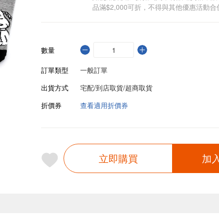
品滿$2,000可折，不得與其他優惠活動合
數量
訂單類型
一般訂單
出貨方式
宅配/到店取貨/超商取貨
折價券
查看適用折價券
立即購買
加