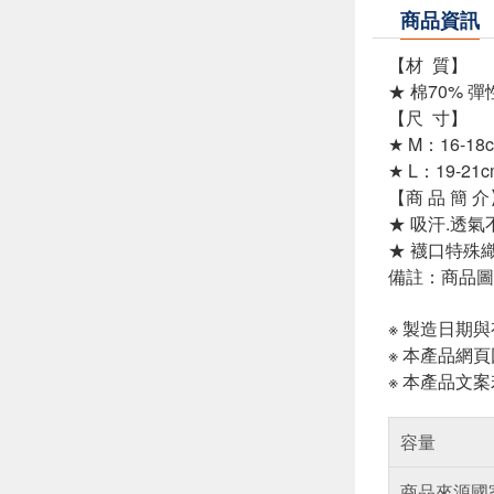
商品資訊
【
材 質
】
★
棉70% 
【
尺 寸
】
★
M：16-18
★ L
：19-21c
【商 品 簡 介
★ 吸汗.透
★ 襪口特殊織
備註：商品圖
※ 製造日期
※ 本產品網
※ 本產品文
容量
商品來源國