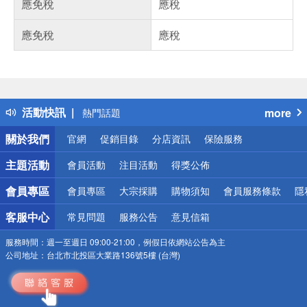
應免稅
應稅
應免稅
應稅
偏遠地區配送
詐騙網頁！請小心！
得獎公告
活動快訊
more
熱門話題
銀行優惠
關於我們
官網
促銷目錄
分店資訊
保險服務
偏遠地區配送
詐騙網頁！請小心！
主題活動
會員活動
注目活動
得獎公佈
會員專區
會員專區
大宗採購
購物須知
會員服務條款
隱
客服中心
常見問題
服務公告
意見信箱
服務時間：
週一至週日 09:00-21:00，例假日依網站公告為主
公司地址：
台北市北投區大業路136號5樓 (台灣)