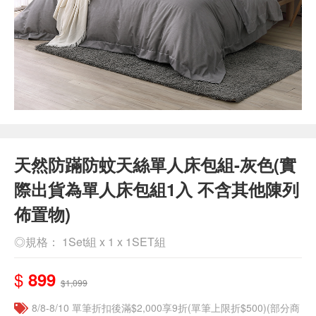
天然防蹣防蚊天絲單人床包組-灰色(實
際出貨為單人床包組1入 不含其他陳列
佈置物)
◎規格： 1Set組 x 1 x 1SET組
$
899
$1,099
8/8-8/10 單筆折扣後滿$2,000享9折(單筆上限折$500)(部分商