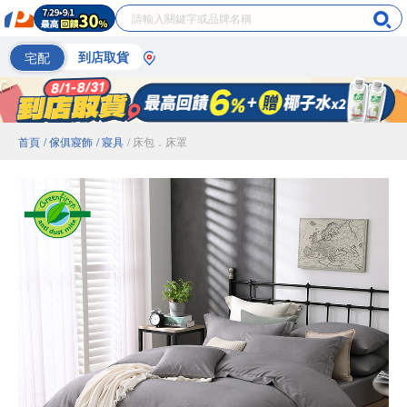
宅配
到店取貨
首頁
/ 傢俱寢飾
/ 寢具
/ 床包．床罩