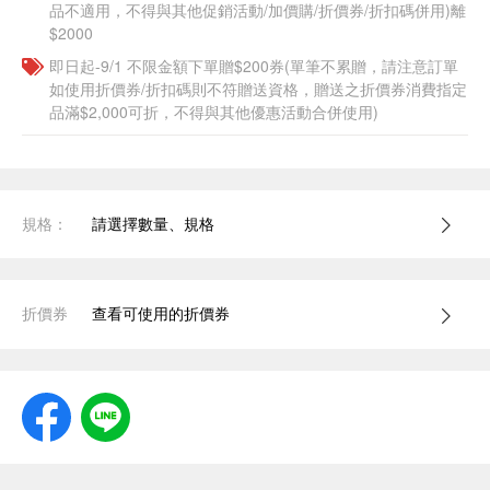
品不適用，不得與其他促銷活動/加價購/折價券/折扣碼併用)離
$2000
即日起-9/1 不限金額下單贈$200券(單筆不累贈，請注意訂單
如使用折價券/折扣碼則不符贈送資格，贈送之折價券消費指定
品滿$2,000可折，不得與其他優惠活動合併使用)
規格：
請選擇數量、規格
折價券
查看可使用的折價券