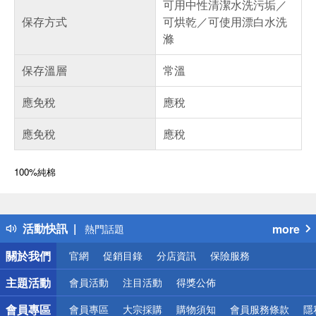
可用中性清潔水洗污垢／
保存方式
可烘乾／可使用漂白水洗
滌
保存溫層
常溫
應免稅
應稅
應免稅
應稅
100%純棉
偏遠地區配送
詐騙網頁！請小心！
得獎公告
活動快訊
more
熱門話題
銀行優惠
關於我們
官網
促銷目錄
分店資訊
保險服務
偏遠地區配送
詐騙網頁！請小心！
主題活動
會員活動
注目活動
得獎公佈
會員專區
會員專區
大宗採購
購物須知
會員服務條款
隱