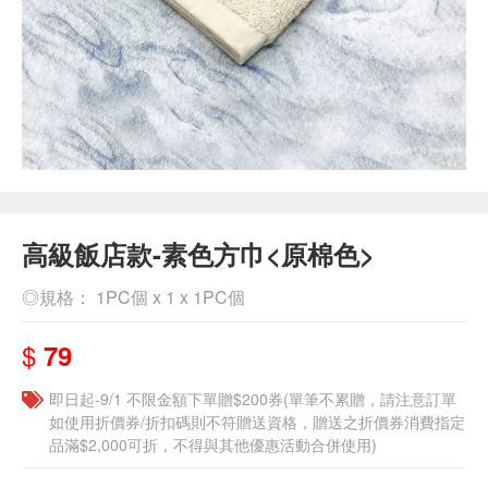
高級飯店款-素色方巾<原棉色>
◎規格： 1PC個 x 1 x 1PC個
$
79
即日起-9/1 不限金額下單贈$200券(單筆不累贈，請注意訂單
如使用折價券/折扣碼則不符贈送資格，贈送之折價券消費指定
品滿$2,000可折，不得與其他優惠活動合併使用)