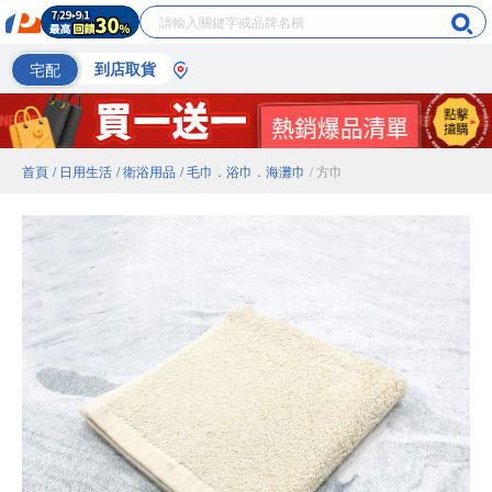
宅配
到店取貨
首頁
/ 日用生活
/ 衛浴用品
/ 毛巾．浴巾．海灘巾
/ 方巾