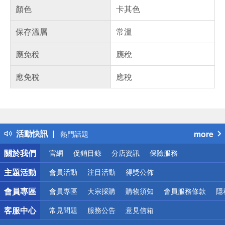
顏色
卡其色
保存溫層
常溫
應免稅
應稅
應免稅
應稅
偏遠地區配送
詐騙網頁！請小心！
得獎公告
活動快訊
more
熱門話題
銀行優惠
關於我們
官網
促銷目錄
分店資訊
保險服務
偏遠地區配送
詐騙網頁！請小心！
主題活動
會員活動
注目活動
得獎公佈
會員專區
會員專區
大宗採購
購物須知
會員服務條款
隱
客服中心
常見問題
服務公告
意見信箱