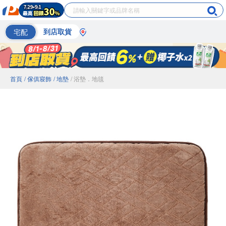
宅配
到店取貨
首頁
/ 傢俱寢飾
/ 地墊
/ 浴墊．地毯