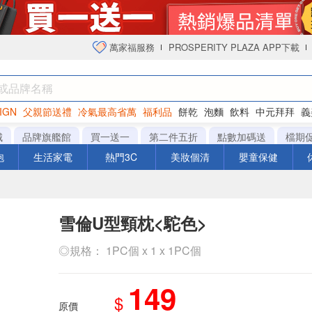
萬家福服務
PROSPERITY PLAZA APP下載
IGN
父親節送禮
冷氣最高省萬
福利品
餅乾
泡麵
飲料
中元拜拜
義
衛生紙
城
品牌旗艦館
買一送一
第二件五折
點數加碼送
檔期
泡
生活家電
熱門3C
美妝個清
嬰童保健
雪倫U型頸枕<駝色>
◎規格： 1PC個 x 1 x 1PC個
149
$
原價