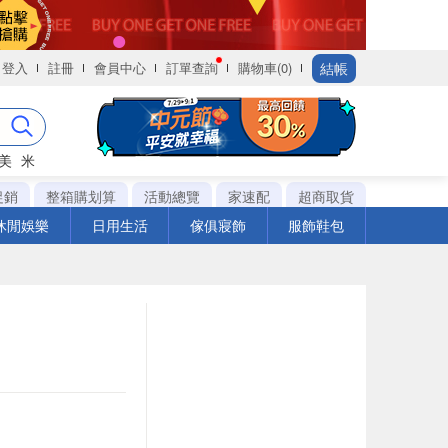
結帳
登入
註冊
會員中心
訂單查詢
購物車(0)
美
米
促銷
整箱購划算
活動總覽
家速配
超商取貨
休閒娛樂
日用生活
傢俱寢飾
服飾鞋包