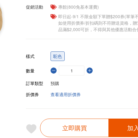
促銷活動
專館(800免基本運費)
即日起-9/1 不限金額下單贈$200券(單
如使用折價券/折扣碼則不符贈送資格，
品滿$2,000可折，不得與其他優惠活動合
樣式
駝色
數量
訂單類型
預購
折價券
查看適用折價券
立即購買
加