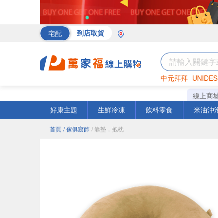
宅配
到店取貨
中元拜拜
UNIDES
海苔
巧克力
罐頭
線上商
好康主題
生鮮冷凍
飲料零食
米油沖
首頁
/ 傢俱寢飾
/ 靠墊．抱枕