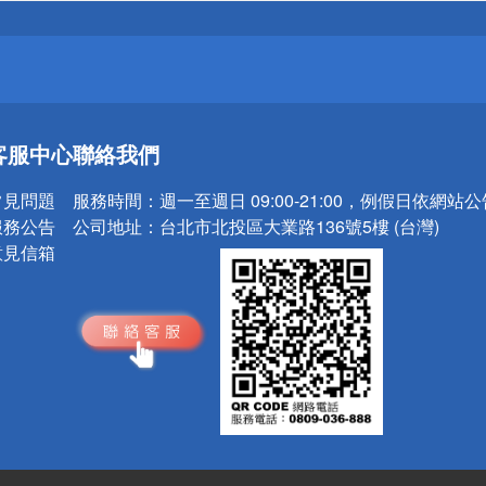
請小心！
送
客服中心
聯絡我們
請小心！
常見問題
服務時間：
週一至週日 09:00-21:00，例假日依網站
服務公告
公司地址：
台北市北投區大業路136號5樓 (台灣)
意見信箱