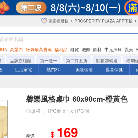
萬家福服務
PROSPERITY PLAZA APP下載
IGN
高蛋白
冷氣最高省萬
福利品
餅乾
泡麵
飲料
中元拜拜
義美
海苔
城
品牌旗艦館
買一送一
第二件五折
點數加碼送
檔期
泡
生活家電
熱門3C
美妝個清
嬰童保健
馨樂風格桌巾 60x90cm-橙黃色
◎規格： 1PC個 x 1 x 1PC個
169
$
原價