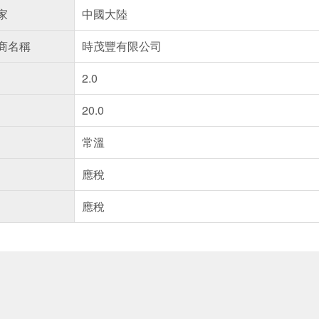
家
中國大陸
商名稱
時茂豐有限公司
2.0
20.0
常溫
應稅
應稅
送