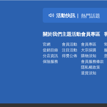
詐騙網頁！
得獎公告
活動快訊
熱門話題
銀行優惠
偏遠地區配
關於我們
主題活動
會員專區
詐騙網頁！
官網
會員活動
會員專區
促銷目錄
注目活動
大宗採購
分店資訊
得獎公佈
購物須知
保險服務
會員服務條款
隱私權政策
退貨須知