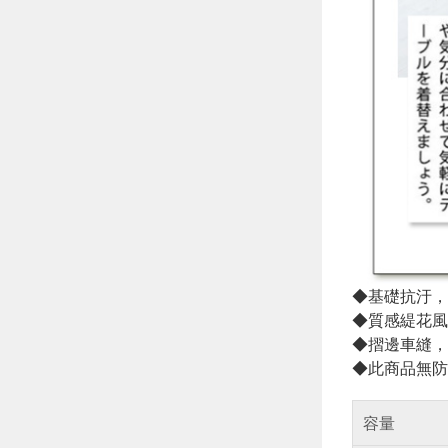
◆基礎抗汙，
◆質感緹花風
◆摺邊車縫，
◆此商品無防
容量