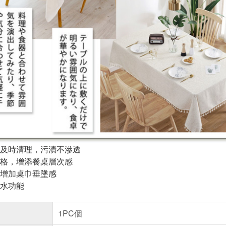
及時清理，污漬不滲透
格，增添餐桌層次感
增加桌巾垂墬感
水功能
1PC個