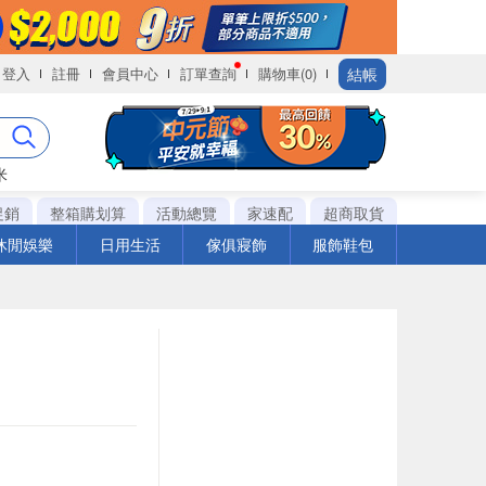
結帳
登入
註冊
會員中心
訂單查詢
購物車(0)
米
促銷
整箱購划算
活動總覽
家速配
超商取貨
休閒娛樂
日用生活
傢俱寢飾
服飾鞋包