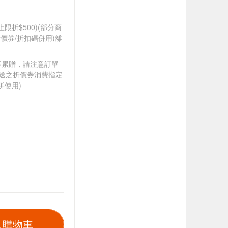
筆上限折$500)(部分商
價券/折扣碼併用)離
筆不累贈，請注意訂單
贈送之折價券消費指定
併使用)
入購物車