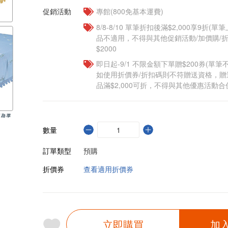
促銷活動
專館(800免基本運費)
8/8-8/10 單筆折扣後滿$2,000享9折(單
品不適用，不得與其他促銷活動/加價購/折
$2000
即日起-9/1 不限金額下單贈$200券(單
如使用折價券/折扣碼則不符贈送資格，
品滿$2,000可折，不得與其他優惠活動合
數量
訂單類型
預購
折價券
查看適用折價券
立即購買
加