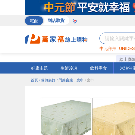
宅配
到店取貨
中元拜拜
UNIDES
巧克力
罐頭
咖啡
線上商
好康主題
生鮮冷凍
飲料零食
米油沖
首頁
/ 傢俱寢飾
/ 門簾窗簾．桌巾
/ 桌巾