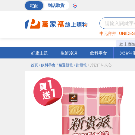
宅配
到店取貨
中元拜拜
UNIDES
巧克力
罐頭
海苔
線上商
好康主題
生鮮冷凍
飲料零食
米油沖
首頁
/ 飲料零食
/ 精選餅乾
/ 甜餅乾
/ 其它口味夾心