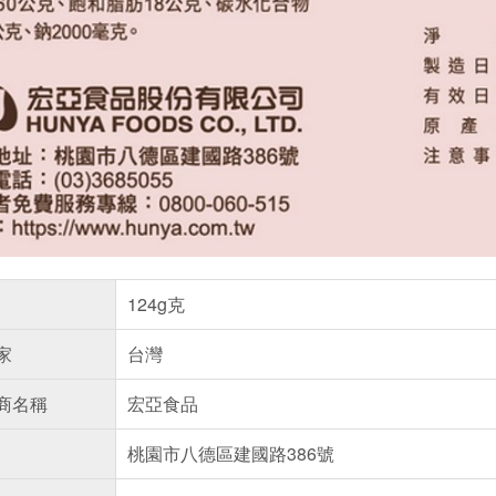
124g克
家
台灣
商名稱
宏亞食品
桃園市八德區建國路386號