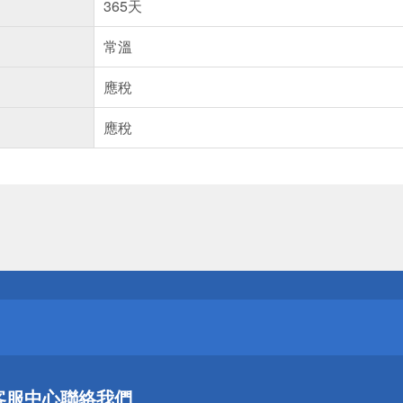
365天
常溫
應稅
應稅
送
請小心！
送
客服中心
聯絡我們