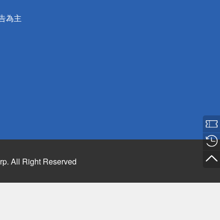
公告為主
rp. All Right Reserved