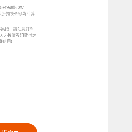
$499贈60點
饋皆以折扣後金額為計算
筆不累贈，請注意訂單
贈送之折價券消費指定
併使用)