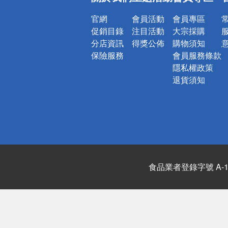
詐騙網頁！
官網
會員活動
會員專區
促銷目錄
注目活動
大宗採購
分店資訊
得獎公佈
購物須知
保險服務
會員服務條款
隱私權政策
退貨須知
食品業者登錄字號 A-122