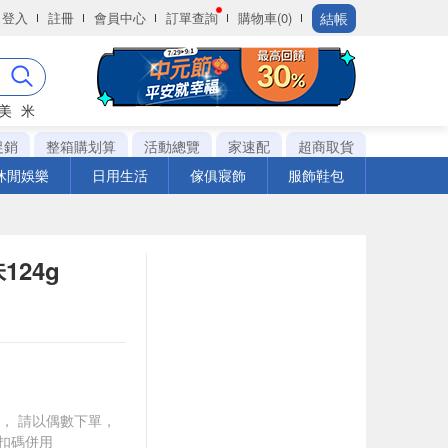
結帳
登入
註冊
會員中心
訂單查詢
購物車(0)
美
米
促銷
整箱購划算
活動總覽
家速配
超商取貨
休閒娛樂
日用生活
傢俱寢飾
服飾鞋包
124g
買一送一， 請以偶數下單，
扣碼併用