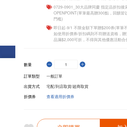
0729-0901_30大品牌同慶 指定品折扣後滿
OPENPOINT(單筆最高贈300點，回
門檻)
即日起-9/1 不限金額下單贈$200券(單
如使用折價券/折扣碼則不符贈送資格，
品滿$2,000可折，不得與其他優惠活動合
數量
訂單類型
一般訂單
出貨方式
宅配/到店取貨/超商取貨
折價券
查看適用折價券