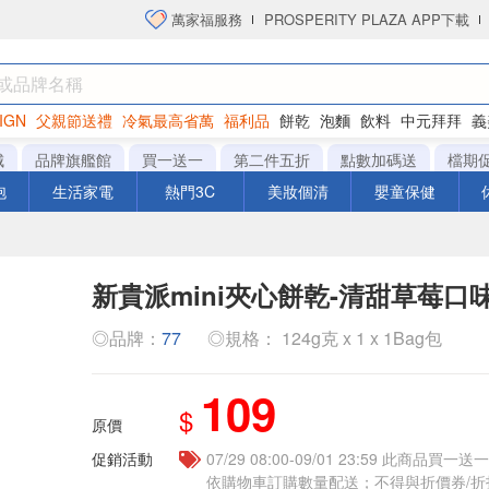
萬家福服務
PROSPERITY PLAZA APP下載
IGN
父親節送禮
冷氣最高省萬
福利品
餅乾
泡麵
飲料
中元拜拜
義
洋芋片
城
品牌旗艦館
買一送一
第二件五折
點數加碼送
檔期
泡
生活家電
熱門3C
美妝個清
嬰童保健
新貴派mini夾心餅乾-清甜草莓口味
◎品牌：
77
◎規格： 124g克 x 1 x 1Bag包
109
$
原價
促銷活動
07/29 08:00-09/01 23:59 此商品
依購物車訂購數量配送；不得與折價券/折