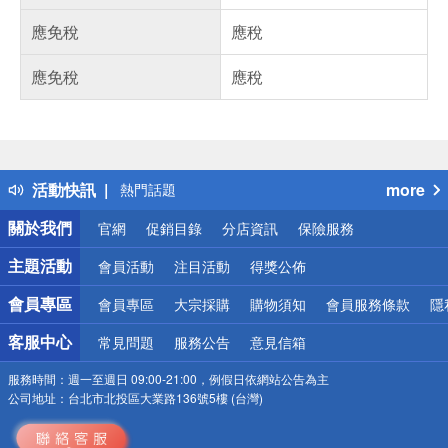
應免稅
應稅
應免稅
應稅
偏遠地區配送
詐騙網頁！請小心！
得獎公告
活動快訊
more
熱門話題
銀行優惠
關於我們
官網
促銷目錄
分店資訊
保險服務
偏遠地區配送
詐騙網頁！請小心！
主題活動
會員活動
注目活動
得獎公佈
會員專區
會員專區
大宗採購
購物須知
會員服務條款
隱
客服中心
常見問題
服務公告
意見信箱
服務時間：
週一至週日 09:00-21:00，例假日依網站公告為主
公司地址：
台北市北投區大業路136號5樓 (台灣)