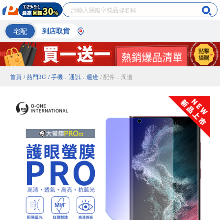
宅配
到店取貨
首頁
/ 熱門3C
/ 手機．通訊．週邊
/ 配件．周邊