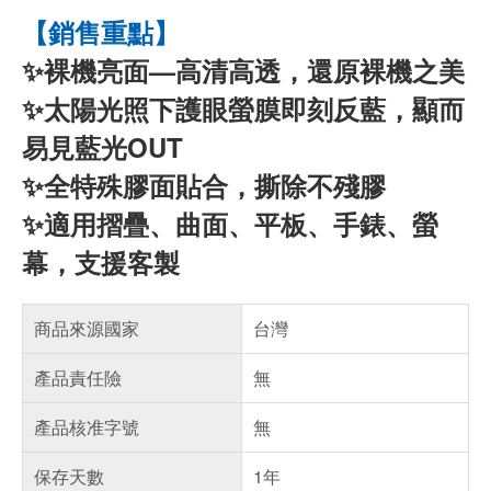
【銷售重點】
✨裸機亮面—高清高透，還原裸機之美
✨太陽光照下護眼螢膜即刻反藍，顯而
易見藍光OUT
✨全特殊膠面貼合，撕除不殘膠
✨適用摺疊、曲面、平板、手錶、螢
幕，支援客製
商品來源國家
台灣
產品責任險
無
產品核准字號
無
保存天數
1年