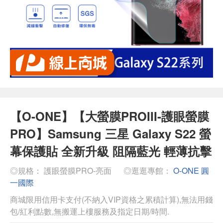
【O-ONE】【大螢膜PROIII-護眼螢膜
PRO】Samsung 三星 Galaxy S22 螢
幕保護貼 全新升級 阻隔藍光 輕薄抗擊
◎規格： 護眼螢膜PRO-亮面
◎逛逛專館：
O-ONE 圓
一國際
商城限用信用卡支付(不納入VIP資格之累積計算),無法用錢
包/紅利點數,無搬運上樓服務及指定日期/時間.