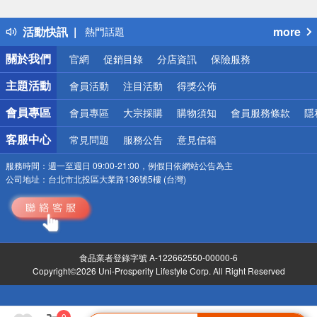
詐騙網頁！請小心！
得獎公告
活動快訊
more
熱門話題
銀行優惠
關於我們
官網
促銷目錄
分店資訊
保險服務
偏遠地區配送
詐騙網頁！請小心！
主題活動
會員活動
注目活動
得獎公佈
會員專區
會員專區
大宗採購
購物須知
會員服務條款
隱
客服中心
常見問題
服務公告
意見信箱
服務時間：
週一至週日 09:00-21:00，例假日依網站公告為主
公司地址：
台北市北投區大業路136號5樓 (台灣)
食品業者登錄字號 A-122662550-00000-6
Copyright©2026 Uni-Prosperity Lifestyle Corp. All Right Reserved
0