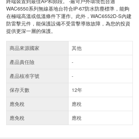
終端裝置到最佳AP和頻段。 -嚴苛戶外環境也合適
WAC6550系列無線基地台符合IP-67防水防塵標準，能夠
在極端高溫或低溫條件下運作。此外，WAC6552D-S內建
防雷擊元件，能保護設備不受雷擊導致故障，為您的投資
提供更深一層的保護。
商品來源國家
其他
產品責任險
-
產品核准字號
-
保存天數
12年
應免稅
應稅
應免稅
應稅
偏遠地區配送