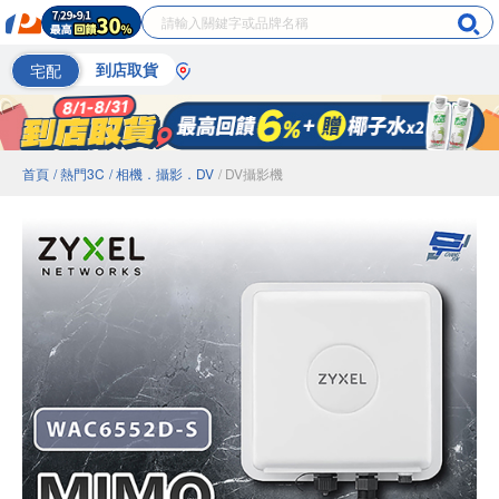
宅配
到店取貨
首頁
/ 熱門3C
/ 相機．攝影．DV
/ DV攝影機