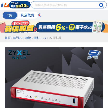
宅配
到店取貨
首頁
/ 熱門3C
/ 相機．攝影．DV
/ DV攝影機