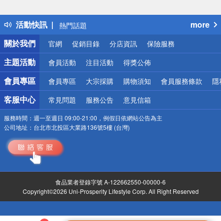
詐騙網頁！請小心！
得獎公告
活動快訊
more
熱門話題
銀行優惠
關於我們
官網
促銷目錄
分店資訊
保險服務
偏遠地區配送
詐騙網頁！請小心！
主題活動
會員活動
注目活動
得獎公佈
會員專區
會員專區
大宗採購
購物須知
會員服務條款
隱
客服中心
常見問題
服務公告
意見信箱
服務時間：
週一至週日 09:00-21:00，例假日依網站公告為主
公司地址：
台北市北投區大業路136號5樓 (台灣)
食品業者登錄字號 A-122662550-00000-6
Copyright©2026 Uni-Prosperity Lifestyle Corp. All Right Reserved