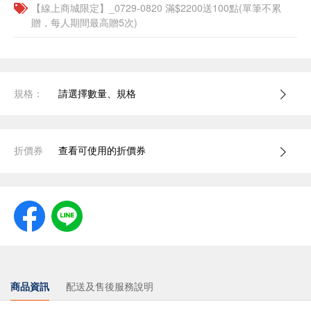
【線上商城限定】_0729-0820 滿$2200送100點(單筆不累
贈，每人期間最高贈5次)
規格：
請選擇數量、規格
折價券
查看可使用的折價券
商品資訊
配送及售後服務說明