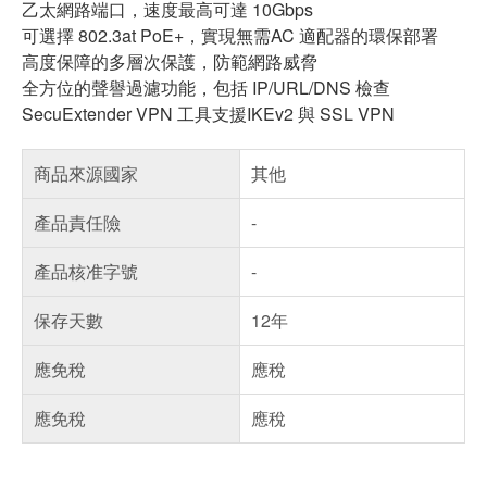
乙太網路端口，速度最高可達 10Gbps
可選擇 802.3at PoE+，實現無需AC 適配器的環保部署
高度保障的多層次保護，防範網路威脅
全方位的聲譽過濾功能，包括 IP/URL/DNS 檢查
SecuExtender VPN 工具支援IKEv2 與 SSL VPN
商品來源國家
其他
產品責任險
-
產品核准字號
-
保存天數
12年
應免稅
應稅
應免稅
應稅
偏遠地區配送