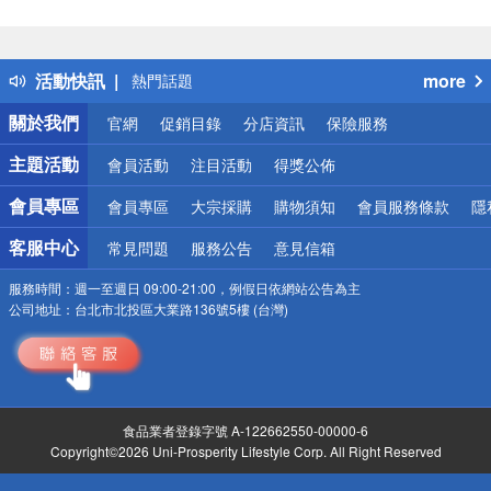
偏遠地區配送
詐騙網頁！請小心！
得獎公告
活動快訊
more
熱門話題
銀行優惠
關於我們
官網
促銷目錄
分店資訊
保險服務
偏遠地區配送
詐騙網頁！請小心！
主題活動
會員活動
注目活動
得獎公佈
會員專區
會員專區
大宗採購
購物須知
會員服務條款
隱
客服中心
常見問題
服務公告
意見信箱
服務時間：
週一至週日 09:00-21:00，例假日依網站公告為主
公司地址：
台北市北投區大業路136號5樓 (台灣)
食品業者登錄字號 A-122662550-00000-6
Copyright©2026 Uni-Prosperity Lifestyle Corp. All Right Reserved