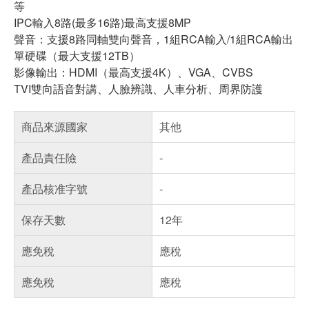
等
IPC輸入8路(最多16路)最高支援8MP
聲音：支援8路同軸雙向聲音，1組RCA輸入/1組RCA輸出
單硬碟（最大支援12TB）
影像輸出：HDMI（最高支援4K）、VGA、CVBS
TVI雙向語音對講、人臉辨識、人車分析、周界防護
商品來源國家
其他
產品責任險
-
產品核准字號
-
保存天數
12年
應免稅
應稅
應免稅
應稅