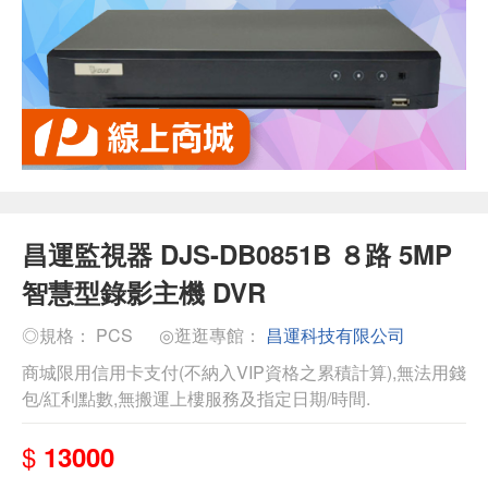
昌運監視器 DJS-DB0851B ８路 5MP
智慧型錄影主機 DVR
◎規格： PCS
◎逛逛專館：
昌運科技有限公司
商城限用信用卡支付(不納入VIP資格之累積計算),無法用錢
包/紅利點數,無搬運上樓服務及指定日期/時間.
$
13000