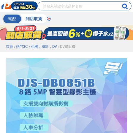
宅配
到店取貨
首頁
/ 熱門3C
/ 相機．攝影．DV
/ DV攝影機