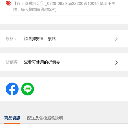
【線上商城限定】_0729-0820 滿$2200送100點(單筆不累
贈，每人期間最高贈5次)
規格：
請選擇數量、規格
折價券
查看可使用的折價券
商品資訊
配送及售後服務說明