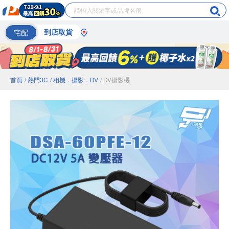
宅配
到店取貨
首頁
/ 熱門3C
/ 相機．攝影．DV
/ DV攝影機