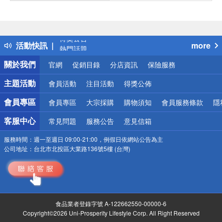
偏遠地區配送
詐騙網頁！請小心！
得獎公告
活動快訊
more
熱門話題
銀行優惠
關於我們
官網
促銷目錄
分店資訊
保險服務
偏遠地區配送
詐騙網頁！請小心！
主題活動
會員活動
注目活動
得獎公佈
會員專區
會員專區
大宗採購
購物須知
會員服務條款
隱
客服中心
常見問題
服務公告
意見信箱
服務時間：
週一至週日 09:00-21:00，例假日依網站公告為主
公司地址：
台北市北投區大業路136號5樓 (台灣)
食品業者登錄字號 A-122662550-00000-6
Copyright©2026 Uni-Prosperity Lifestyle Corp. All Right Reserved