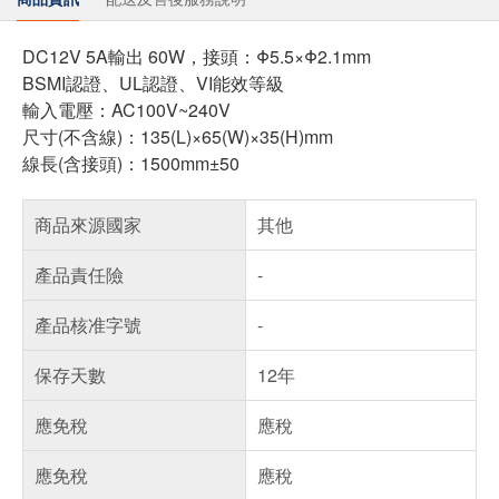
DC12V 5A輸出 60W，接頭：Φ5.5×Φ2.1mm
BSMI認證、UL認證、VI能效等級
輸入電壓：AC100V~240V
尺寸(不含線)：135(L)×65(W)×35(H)mm
線長(含接頭)：1500mm±50
商品來源國家
其他
產品責任險
-
產品核准字號
-
保存天數
12年
應免稅
應稅
應免稅
應稅