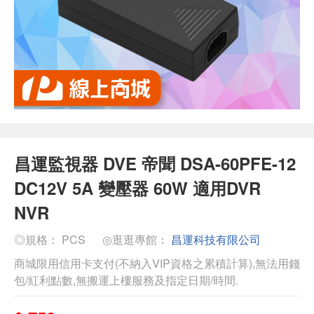
昌運監視器 DVE 帝聞 DSA-60PFE-12
DC12V 5A 變壓器 60W 適用DVR
NVR
◎規格： PCS
◎逛逛專館：
昌運科技有限公司
商城限用信用卡支付(不納入VIP資格之累積計算),無法用錢
包/紅利點數,無搬運上樓服務及指定日期/時間.