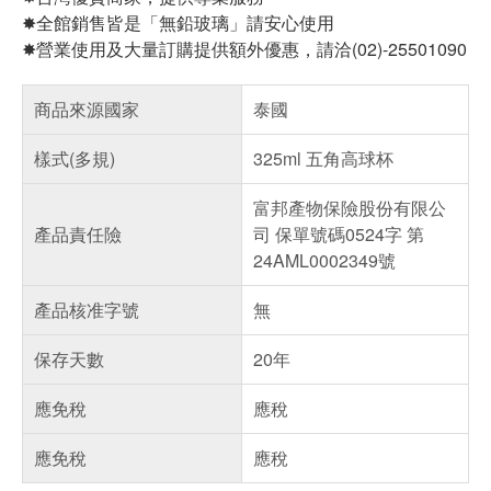
✸全館銷售皆是「無鉛玻璃」請安心使用
✸營業使用及大量訂購提供額外優惠，請洽(02)-25501090
商品來源國家
泰國
樣式(多規)
325ml 五角高球杯
富邦產物保險股份有限公
產品責任險
司 保單號碼0524字 第
24AML0002349號
產品核准字號
無
保存天數
20年
應免稅
應稅
應免稅
應稅