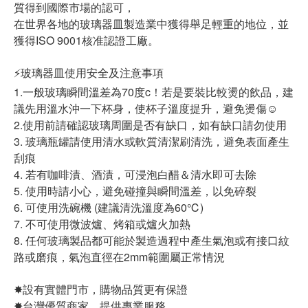
質得到國際市場的認可，
在世界各地的玻璃器皿製造業中獲得舉足輕重的地位，並
獲得ISO 9001核准認證工廠。
⚡️玻璃器皿使用安全及注意事項
1.一般玻璃瞬間溫差為70度c！若是要裝比較燙的飲品，建
議先用溫水沖一下杯身，使杯子溫度提升，避免燙傷☺
2.使用前請確認玻璃周圍是否有缺口，如有缺口請勿使用
3. 玻璃瓶罐請使用清水或軟質清潔刷清洗，避免表面產生
刮痕
4. 若有咖啡漬、酒漬，可浸泡白醋＆清水即可去除
5. 使用時請小心，避免碰撞與瞬間溫差，以免碎裂
6. 可使用洗碗機 (建議清洗溫度為60℃)
7. 不可使用微波爐、烤箱或爐火加熱
8. 任何玻璃製品都可能於製造過程中產生氣泡或有接口紋
路或磨痕，氣泡直徑在2mm範圍屬正常情況
✸設有實體門市，購物品質更有保證
✸台灣優質商家，提供專業服務