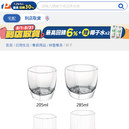
宅配
到店取貨
首頁
/ 日用生活
/ 餐廚用品
/ 杯盤餐具
/ 杯子