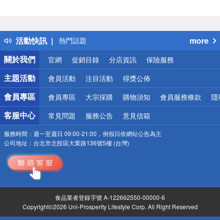
偏遠地區配送
詐騙網頁！請小心！
得獎公告
活動快訊
more
熱門話題
銀行優惠
關於我們
官網
促銷目錄
分店資訊
保險服務
偏遠地區配送
詐騙網頁！請小心！
主題活動
會員活動
注目活動
得獎公佈
會員專區
會員專區
大宗採購
購物須知
會員服務條款
隱
客服中心
常見問題
服務公告
意見信箱
服務時間：
週一至週日 09:00-21:00，例假日依網站公告為主
公司地址：
台北市北投區大業路136號5樓 (台灣)
食品業者登錄字號 A-122662550-00000-6
Copyright©2026 Uni-Prosperity Lifestyle Corp. All Right Reserved