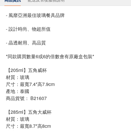
- 風靡亞洲最佳玻璃餐具品牌
- 設計時尚、物超所值
- 晶透耐用、高品質
*同款購買數量6或6的倍數會有原廠盒包裝*
【205ml】五角威杯
材質：玻璃
尺寸：最寬7.4*高7.9cm
產地：泰國
商品貨號： B21607
【285ml】五角大威杯
材質：玻璃
尺寸：最寬8.7*高8cm