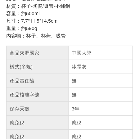
材質：杯子-陶瓷/吸管-不鏽鋼
容量：約500ml
尺寸：7.7*11.5*14.5cm
重量：約590g
內容物：杯子、杯蓋、吸管
商品來源國家
中國大陸
樣式(多規)
冰霜灰
產品責任險
無
產品核准字號
無
保存天數
3年
應免稅
應稅
應免稅
應稅