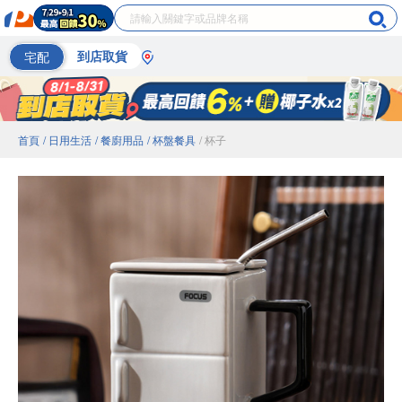
宅配
到店取貨
首頁
/ 日用生活
/ 餐廚用品
/ 杯盤餐具
/ 杯子