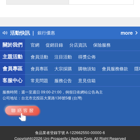
偏遠地區配送
詐騙網頁！請小心！
得獎公告
熱門話題
活動快訊
more
銀行優惠
偏遠地區配送
關於我們
官網
促銷目錄
分店資訊
保險服務
詐騙網頁！請小心！
主題活動
會員活動
注目活動
得獎公佈
會員專區
會員專區
大宗採購
購物須知
會員服務條款
隱
客服中心
常見問題
服務公告
意見信箱
服務時間：
週一至週日 09:00-21:00，例假日依網站公告為主
公司地址：
台北市北投區大業路136號5樓 (台灣)
食品業者登錄字號 A-122662550-00000-6
Copyright©2026 Uni-Prosperity Lifestyle Corp. All Right Reserved