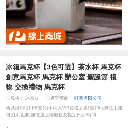
冰箱馬克杯【3色可選】茶水杯 馬克杯
創意馬克杯 馬克杯 辦公室 聖誕節 禮
物 交換禮物 馬克杯
◎規格： 冰霜灰
◎逛逛專館：
軒業有限公司
商城限用信用卡支付(不納入VIP資格之累積計算),無法用錢
包/紅利點數,無搬運上樓服務及指定日期/時間.