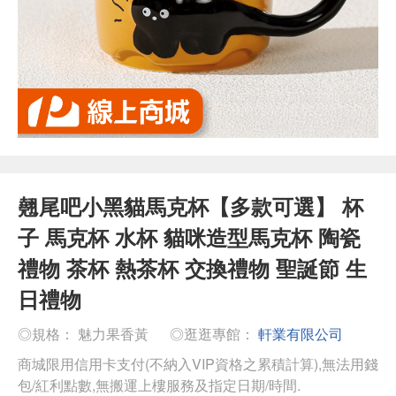
翹尾吧小黑貓馬克杯【多款可選】 杯
子 馬克杯 水杯 貓咪造型馬克杯 陶瓷
禮物 茶杯 熱茶杯 交換禮物 聖誕節 生
日禮物
◎規格： 魅力果香黃
◎逛逛專館：
軒業有限公司
商城限用信用卡支付(不納入VIP資格之累積計算),無法用錢
包/紅利點數,無搬運上樓服務及指定日期/時間.