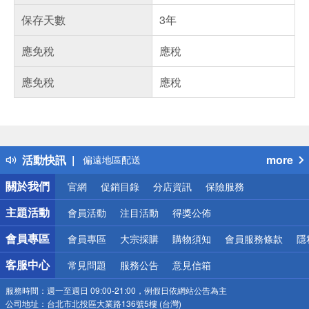
保存天數
3年
應免稅
應稅
應免稅
應稅
偏遠地區配送
詐騙網頁！請小心！
得獎公告
熱門話題
銀行優惠
活動快訊
more
偏遠地區配送
詐騙網頁！請小心！
關於我們
官網
促銷目錄
分店資訊
保險服務
主題活動
會員活動
注目活動
得獎公佈
會員專區
會員專區
大宗採購
購物須知
會員服務條款
隱
客服中心
常見問題
服務公告
意見信箱
服務時間：
週一至週日 09:00-21:00，例假日依網站公告為主
公司地址：
台北市北投區大業路136號5樓 (台灣)