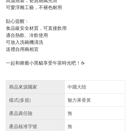
高溫燒製，瓷質細膩光滑
可愛浮雕工藝，不褪色耐用
貼心提醒：
食品級安全材質，可直接飲用
適合熱飲、冷飲使用
可放入洗碗機清洗
送禮自用兩相宜
一起和療癒小黑貓享受午茶時光吧！☕️
商品來源國家
中國大陸
樣式(多規)
魅力果香黃
產品責任險
無
產品核准字號
無