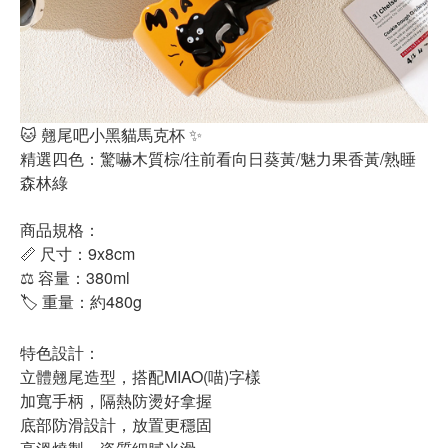
🐱 翹尾吧小黑貓馬克杯 ✨
精選四色：驚嚇木質棕/往前看向日葵黃/魅力果香黃/熟睡
森林綠
商品規格：
📏 尺寸：9x8cm
⚖️ 容量：380ml
🏷️ 重量：約480g
特色設計：
立體翹尾造型，搭配MIAO(喵)字樣
加寬手柄，隔熱防燙好拿握
底部防滑設計，放置更穩固