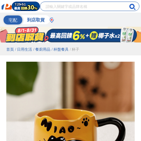
宅配
到店取貨
首頁
/ 日用生活
/ 餐廚用品
/ 杯盤餐具
/ 杯子