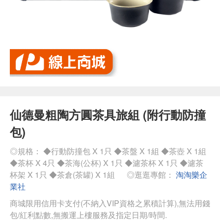
仙德曼粗陶方圓茶具旅組 (附行動防撞
包)
◎規格： ◆行動防撞包 X 1只 ◆茶盤 X 1組 ◆茶壺 X 1組
◆茶杯 X 4只 ◆茶海(公杯) X 1只 ◆濾茶杯 X 1只 ◆濾茶
杯架 X 1只 ◆茶倉(茶罐) X 1組
◎逛逛專館：
淘淘樂企
業社
商城限用信用卡支付(不納入VIP資格之累積計算),無法用錢
包/紅利點數,無搬運上樓服務及指定日期/時間.