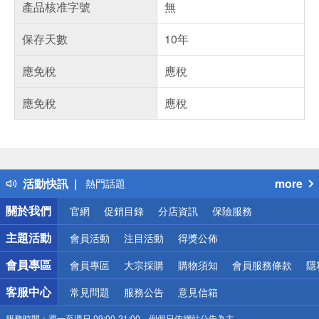
產品核准字號
無
保存天數
10年
應免稅
應稅
應免稅
應稅
偏遠地區配送
詐騙網頁！請小心！
得獎公告
活動快訊
more
熱門話題
銀行優惠
關於我們
官網
促銷目錄
分店資訊
保險服務
偏遠地區配送
詐騙網頁！請小心！
主題活動
會員活動
注目活動
得獎公佈
會員專區
會員專區
大宗採購
購物須知
會員服務條款
隱
客服中心
常見問題
服務公告
意見信箱
服務時間：
週一至週日 09:00-21:00，例假日依網站公告為主