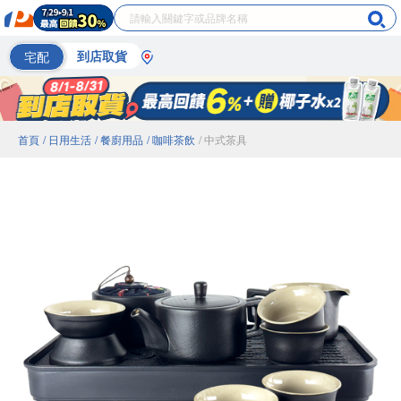
宅配
到店取貨
首頁
/ 日用生活
/ 餐廚用品
/ 咖啡茶飲
/ 中式茶具