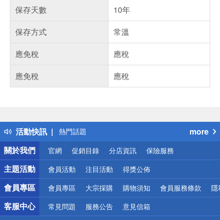
保存天數
10年
保存方式
常溫
應免稅
應稅
應免稅
應稅
偏遠地區配送
詐騙網頁！請小心！
得獎公告
活動快訊
more
熱門話題
銀行優惠
關於我們
官網
促銷目錄
分店資訊
保險服務
偏遠地區配送
詐騙網頁！請小心！
主題活動
會員活動
注目活動
得獎公佈
會員專區
會員專區
大宗採購
購物須知
會員服務條款
隱
客服中心
常見問題
服務公告
意見信箱