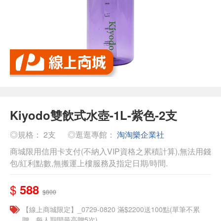
Kiyodo雙飲式水壺-1L-紫色-2支
◎規格： 2支
◎逛逛專館：
淘淘樂企業社
商城限用信用卡支付(不納入VIP資格之累積計算),無法用錢
包/紅利點數,無搬運上樓服務及指定日期/時間.
$
588
$800
【線上商城限定】_0729-0820 滿$2200送100點(單筆不累
贈，每人期間最高贈5次)