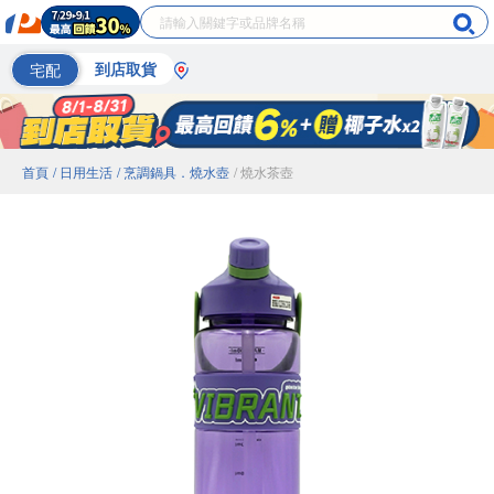
宅配
到店取貨
首頁
/ 日用生活
/ 烹調鍋具．燒水壺
/ 燒水茶壺