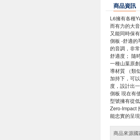
商品資訊
L6擁有各種
而有力的大音
又能同時保有
側板 -舒適的
的音調，非常
舒適度； 隨時
一種山葉原創
導材質 （類
加持下，可以
度，設計出一
側板 現在有使
型號擁有從低到
Zero-I
能忠實的呈現
商品來源國