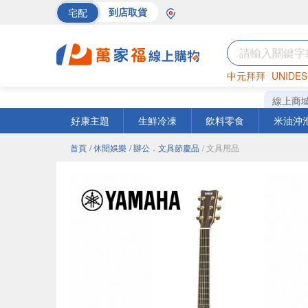
宅配
到店取貨
中元拜拜
UNIDES
海苔
巧克力
罐頭
線上商
好康主題
生鮮冷凍
飲料零食
米油沖
首頁
/ 休閒娛樂
/ 辦公．文具節慶品
/ 文具用品