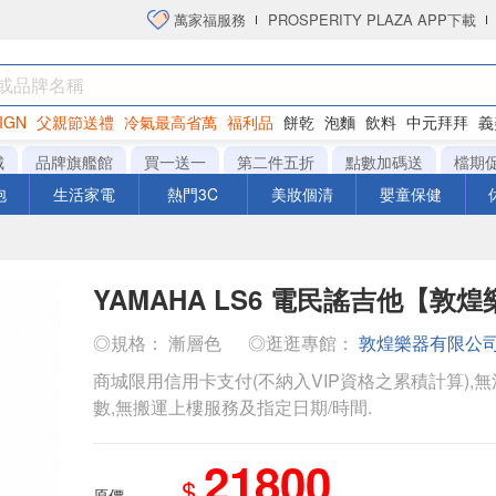
萬家福服務
PROSPERITY PLAZA APP下載
IGN
父親節送禮
冷氣最高省萬
福利品
餅乾
泡麵
飲料
中元拜拜
義
衛生紙
城
品牌旗艦館
買一送一
第二件五折
點數加碼送
檔期
泡
生活家電
熱門3C
美妝個清
嬰童保健
YAMAHA LS6 電民謠吉他【敦
◎規格： 漸層色
◎逛逛專館：
敦煌樂器有限公
商城限用信用卡支付(不納入VIP資格之累積計算),無
數,無搬運上樓服務及指定日期/時間.
21800
$
原價