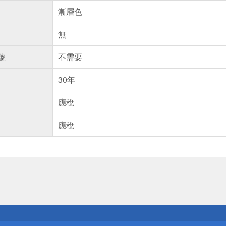
漸層色
無
號
不需要
30年
應稅
應稅
送
請小心！