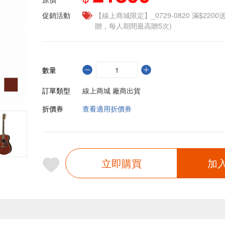
促銷活動
【線上商城限定】_0729-0820 滿$2200
贈，每人期間最高贈5次)
數量
訂單類型
線上商城 廠商出貨
折價券
查看適用折價券
立即購買
加