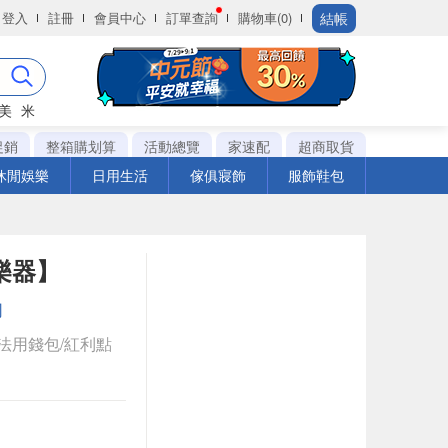
結帳
登入
註冊
會員中心
訂單查詢
購物車(0)
美
米
促銷
整箱購划算
活動總覽
家速配
超商取貨
休閒娛樂
日用生活
傢俱寢飾
服飾鞋包
煌樂器】
司
法用錢包/紅利點