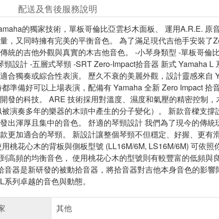
配送及售後服務說明
Yamaha的獨家技術，單板哥倫比亞雲杉木面板、 運用A.R.E
量，又同時擁有完美的平衡音色。 為了滿足現代吉他手安裝了Zero
傳統的吉他外觀與真實的木吉他音色。 -小琴身類型 -單板哥倫比亞雲
琴頸設計 -五層式琴頸 -SRT Zero-Impact拾音器 新式 Ya
適合獨奏或綜合性表演。 歷久不衰的美麗外觀，設計靈感來自 Y
都準備好可以上場表演，配備有 Yamaha 全新 Zero Impact 
開發的科技。 ARE 技術採用對溫度、濕度和氣壓的精密控制
似被演奏多年的樂器的木頭中產生的分子變化）。 新款音樑支撐設計
發出渾厚且集中的音色。 舒適的琴頸設計 我們為了現今的傳
款更加適合的琴頸。 新設計讓整個琴頸不但穩定、好握、更有
用桃花心木的背板與側板型號 (LL16M/6M, LS16M/6M)
高頻的均衡音色， 使用桃花心木的型號則有較豐富的低頻與良好快速的反應
mpact 拾音器是新研發的被動拾音器，將拾音器對吉他本身音色的
L系列卓越的音色與動態。
家
其他