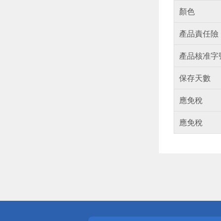
顏色
產品責任險
產品核准字
保存天數
應免稅
應免稅
偏遠地區配
詐騙網頁！
得獎公告