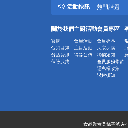
活動快訊
熱門話題
銀行優惠
偏遠地區配
關於我們
主題活動
會員專區
詐騙網頁！
官網
會員活動
會員專區
促銷目錄
注目活動
大宗採購
分店資訊
得獎公佈
購物須知
保險服務
會員服務條款
隱私權政策
退貨須知
食品業者登錄字號 A-122