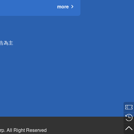
more
公告為主
rp. All Right Reserved