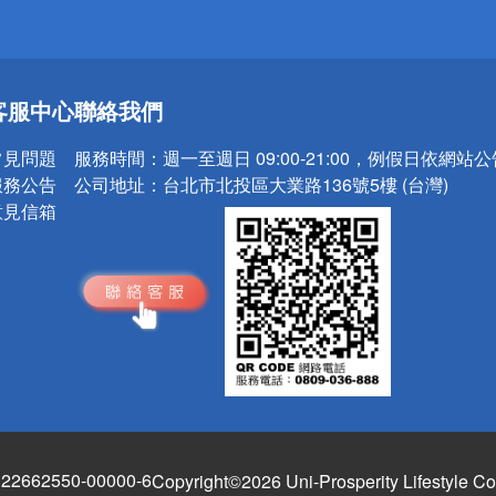
送
客服中心
聯絡我們
請小心！
常見問題
服務時間：
週一至週日 09:00-21:00，例假日依網站
服務公告
公司地址：
台北市北投區大業路136號5樓 (台灣)
意見信箱
662550-00000-6
Copyright©2026 Uni-Prosperity Lifestyle Co