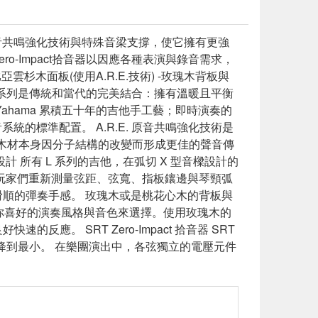
. 原音共鳴強化技術與特殊音梁支撐，使它擁有更強
-Impact拾音器以因應各種表演與錄音需求，
杉木面板(使用A.R.E.技術) -玫瑰木背板與
maha L 系列是傳統和當代的完美結合：擁有溫暖且平衡
ahama 累積五十年的吉他手工藝；即時演奏的
拾音系統的標準配置。 A.R.E. 原音共鳴強化技術是
，木材本身因分子結構的改變而形成更佳的聲音傳
 所有 L 系列的吉他，在弧切 X 型音樑設計的
統玩家們重新測量弦距、弦寬、指板鑲邊與琴頸弧
滑順的彈奏手感。 玫瑰木或是桃花心木的背板與
 可依照你喜好的演奏風格與音色來選擇。使用玫瑰木的
。 SRT Zero-Impact 拾音器 SRT
影響降到最小。 在樂團演出中，各弦獨立的電壓元件