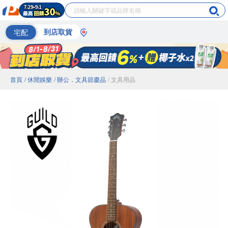
宅配
到店取貨
首頁
/ 休閒娛樂
/ 辦公．文具節慶品
/ 文具用品