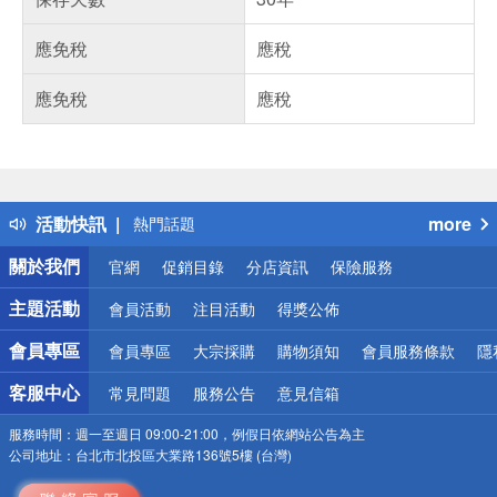
應免稅
應稅
應免稅
應稅
偏遠地區配送
詐騙網頁！請小心！
得獎公告
活動快訊
more
熱門話題
銀行優惠
關於我們
官網
促銷目錄
分店資訊
保險服務
偏遠地區配送
詐騙網頁！請小心！
主題活動
會員活動
注目活動
得獎公佈
會員專區
會員專區
大宗採購
購物須知
會員服務條款
隱
客服中心
常見問題
服務公告
意見信箱
服務時間：
週一至週日 09:00-21:00，例假日依網站公告為主
公司地址：
台北市北投區大業路136號5樓 (台灣)