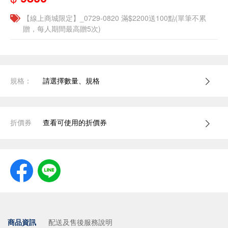
【線上商城限定】_0729-0820 滿$2200送100點(單筆不累
贈，每人期間最高贈5次)
規格：
請選擇數量、規格
折價券
查看可使用的折價券
商品資訊
配送及售後服務說明