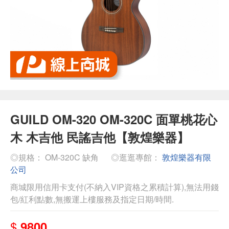
GUILD OM-320 OM-320C 面單桃花心
木 木吉他 民謠吉他【敦煌樂器】
◎規格： OM-320C 缺角
◎逛逛專館：
敦煌樂器有限
公司
商城限用信用卡支付(不納入VIP資格之累積計算),無法用錢
包/紅利點數,無搬運上樓服務及指定日期/時間.
$
9800