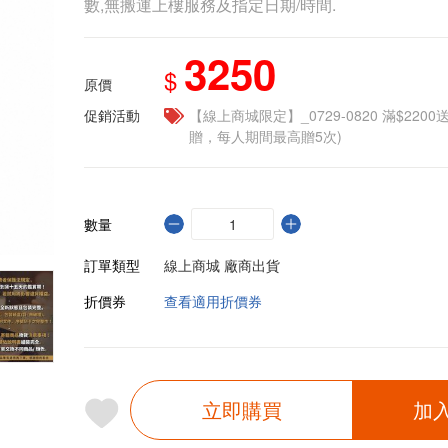
數,無搬運上樓服務及指定日期/時間.
3250
$
原價
促銷活動
【線上商城限定】_0729-0820 滿$2200
贈，每人期間最高贈5次)
數量
訂單類型
線上商城 廠商出貨
折價券
查看適用折價券
立即購買
加