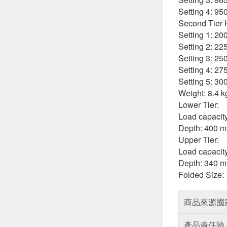
Setting 4: 95
Second Tier 
Setting 1: 20
Setting 2: 22
Setting 3: 25
Setting 4: 27
Setting 5: 30
Weight: 8.4 kg
Lower Tier:
Load capacity
Depth: 400 m
Upper Tier:
Load capacity
Depth: 340 m
Folded Size:
商品來源國
產品責任險