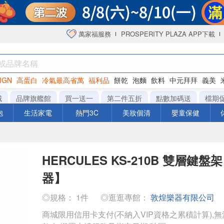
萬家福服務
PROSPERITY PLAZA APP下載
IGN
高蛋白
冷氣最高省萬
福利品
餅乾
泡麵
飲料
中元拜拜
義美
海苔
城
品牌旗艦館
買一送一
第二件五折
點數加碼送
檔期
泡
生活家電
熱門3C
美妝個清
嬰童保健
HERCULES KS-210B 雙層鍵
器】
◎規格： 1件
◎逛逛專館：
敦煌樂器有限公司
商城限用信用卡支付(不納入VIP資格之累積計算),無