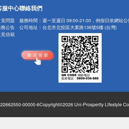
送
客服中心
聯絡我們
請小心！
常見問題
服務時間：
週一至週日 09:00-21:00，例假日依網站
服務公告
公司地址：
台北市北投區大業路136號5樓 (台灣)
意見信箱
662550-00000-6
Copyright©2026 Uni-Prosperity Lifestyle Co