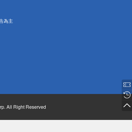
公告為主
rp. All Right Reserved