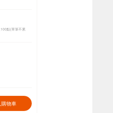
送100點(單筆不累
入購物車