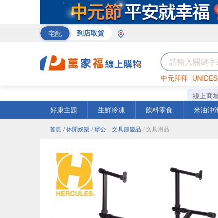
宅配
到店取貨
中元拜拜
UNIDES
巧克力
罐頭
咖啡
線上商
好康主題
生鮮冷凍
飲料零食
米油沖
首頁
/ 休閒娛樂
/ 辦公．文具節慶品
/ 文具用品