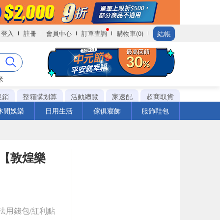
結帳
登入
註冊
會員中心
訂單查詢
購物車(0)
米
促銷
整箱購划算
活動總覽
家速配
超商取貨
休閒娛樂
日用生活
傢俱寢飾
服飾鞋包
盤架【敦煌樂
法用錢包/紅利點