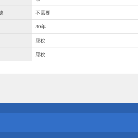
號
不需要
30年
應稅
應稅
送
請小心！