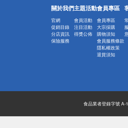
偏遠地區配
關於我們
主題活動
會員專區
詐騙網頁！
官網
會員活動
會員專區
促銷目錄
注目活動
大宗採購
分店資訊
得獎公佈
購物須知
保險服務
會員服務條款
隱私權政策
退貨須知
食品業者登錄字號 A-122