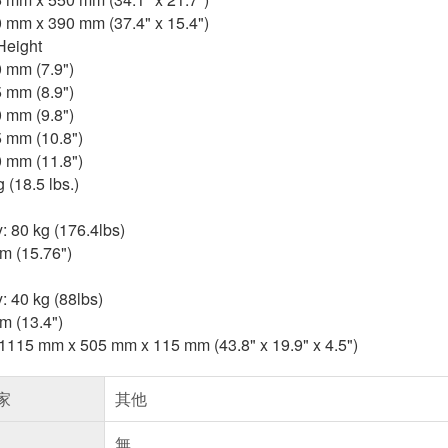
0 mm x 390 mm (37.4" x 15.4")
Height
0 mm (7.9")
5 mm (8.9")
0 mm (9.8")
5 mm (10.8")
0 mm (11.8")
 (18.5 lbs.)
: 80 kg (176.4lbs)
m (15.76")
: 40 kg (88lbs)
m (13.4")
 1115 mm x 505 mm x 115 mm (43.8" x 19.9" x 4.5")
家
其他
無