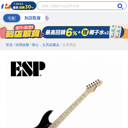
宅配
到店取貨
首頁
/ 休閒娛樂
/ 辦公．文具節慶品
/ 文具用品