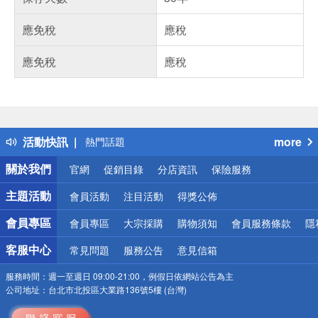
應免稅
應稅
應免稅
應稅
偏遠地區配送
詐騙網頁！請小心！
得獎公告
活動快訊
more
熱門話題
銀行優惠
關於我們
官網
促銷目錄
分店資訊
保險服務
偏遠地區配送
詐騙網頁！請小心！
主題活動
會員活動
注目活動
得獎公佈
會員專區
會員專區
大宗採購
購物須知
會員服務條款
隱
客服中心
常見問題
服務公告
意見信箱
服務時間：
週一至週日 09:00-21:00，例假日依網站公告為主
公司地址：
台北市北投區大業路136號5樓 (台灣)