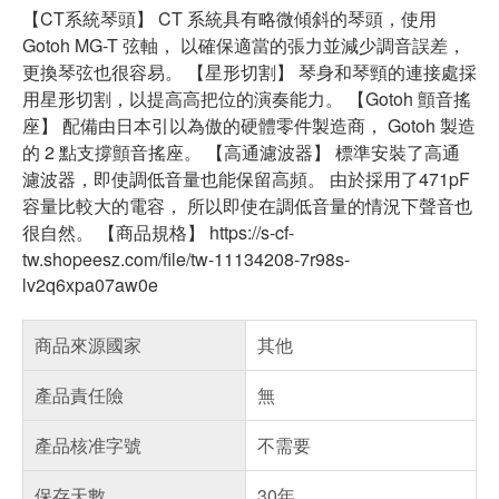
【CT系統琴頭】 CT 系統具有略微傾斜的琴頭，使用
Gotoh MG-T 弦軸， 以確保適當的張力並減少調音誤差，
更換琴弦也很容易。 【星形切割】 琴身和琴頸的連接處採
用星形切割，以提高高把位的演奏能力。 【Gotoh 顫音搖
座】 配備由日本引以為傲的硬體零件製造商， Gotoh 製造
的 2 點支撐顫音搖座。 【高通濾波器】 標準安裝了高通
濾波器，即使調低音量也能保留高頻。 由於採用了471pF
容量比較大的電容， 所以即使在調低音量的情況下聲音也
很自然。 【商品規格】 https://s-cf-
tw.shopeesz.com/file/tw-11134208-7r98s-
lv2q6xpa07aw0e
商品來源國家
其他
產品責任險
無
產品核准字號
不需要
保存天數
30年