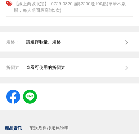
【線上商城限定】_0729-0820 滿$2200送100點(單筆不累
贈，每人期間最高贈5次)
規格：
請選擇數量、規格
折價券
查看可使用的折價券
商品資訊
配送及售後服務說明