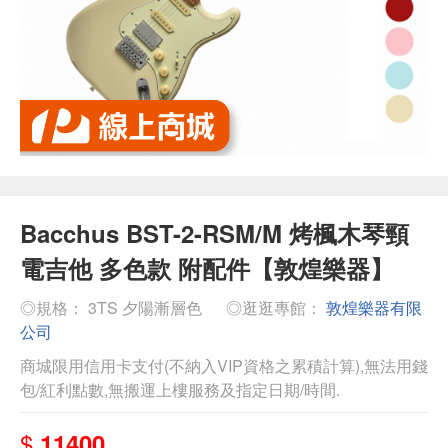
Bacchus BST-2-RSM/M 烤楓木琴頸
電吉他 多色款 附配件【敦煌樂器】
◎規格： 3TS 夕陽漸層色
◎逛逛專館：
敦煌樂器有限
公司
商城限用信用卡支付(不納入VIP資格之累積計算),無法用錢
包/紅利點數,無搬運上樓服務及指定日期/時間.
$
11400