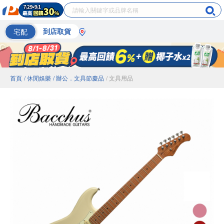
宅配
到店取貨
首頁
/ 休閒娛樂
/ 辦公．文具節慶品
/ 文具用品