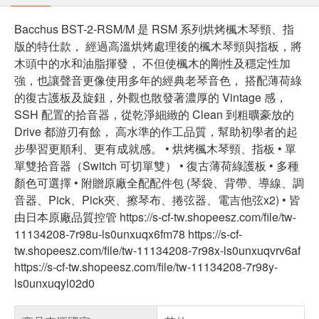
Bacchus BST-2-RSM/M 是 RSM 系列烘烤楓木琴頸、指
版的特仕款， 經過高溫烘烤處理後的楓木琴頸與指板，將
木頭中的水和油脂揮發， 不但使楓木的剛性及穩定性加
強，也讓聲音更像使用多年的經典老琴音色， 搭配薄荷綠
的復古護板及旋鈕，外觀也散發著濃厚的 Vintage 感，
SSH 配置的拾音器，從乾淨細緻的 Clean 到粗曠豪放的
Drive 都游刃有餘， 高水準的作工品質，幫助初學者的起
步學習更順利、更有成就感。 • 烘烤楓木琴頸、指板 • 單
單雙拾音器（Switch 可切單雙） • 復古薄荷綠護板 • 多種
顏色可選擇 • 附贈原廠全配配件包 (琴袋、背帶、導線、調
音器、Pick、Pick夾、擦琴布、捲弦器、電吉他弦x2) • 皆
由日本原廠品質控管 https://s-cf-tw.shopeesz.com/file/tw-
11134208-7r98u-ls0unxuqx6fm78 https://s-cf-
tw.shopeesz.com/file/tw-11134208-7r98x-ls0unxuqvrv6af
https://s-cf-tw.shopeesz.com/file/tw-11134208-7r98y-
ls0unxuqyl02d0