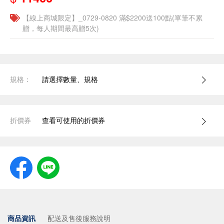
【線上商城限定】_0729-0820 滿$2200送100點(單筆不累
贈，每人期間最高贈5次)
規格：
請選擇數量、規格
折價券
查看可使用的折價券
商品資訊
配送及售後服務說明