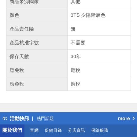
商品來源國家
其他
顏色
3TS 夕陽漸層色
產品責任險
無
產品核准字號
不需要
保存天數
30年
應免稅
應稅
應免稅
應稅
偏遠地區配送
詐騙網頁！請小心！
得獎公告
活動快訊
more
熱門話題
銀行優惠
關於我們
官網
促銷目錄
分店資訊
保險服務
偏遠地區配送