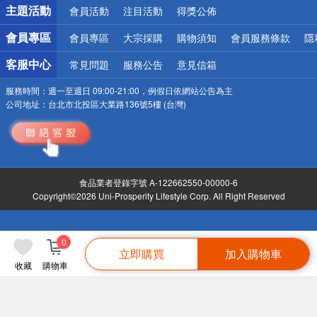
詐騙網頁！請小心！
主題活動
會員活動
注目活動
得獎公佈
會員專區
會員專區
大宗採購
購物須知
會員服務條款
隱
客服中心
常見問題
服務公告
意見信箱
服務時間：
週一至週日 09:00-21:00，例假日依網站公告為主
公司地址：
台北市北投區大業路136號5樓 (台灣)
食品業者登錄字號 A-122662550-00000-6
Copyright©2026 Uni-Prosperity Lifestyle Corp. All Right Reserved
0
立即購買
加入購物車
收藏
購物車