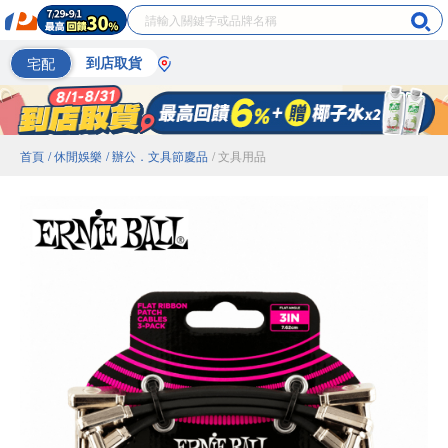
宅配
到店取貨
首頁
/ 休閒娛樂
/ 辦公．文具節慶品
/ 文具用品