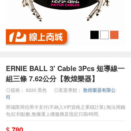
ERNIE BALL 3' Cable 3Pcs 短導線一
組三條 7.62公分【敦煌樂器】
◎規格： 6220 黑色
◎逛逛專館：
敦煌樂器有限公
司
商城限用信用卡支付(不納入VIP資格之累積計算),無法用錢
包/紅利點數,無搬運上樓服務及指定日期/時間.
$
780