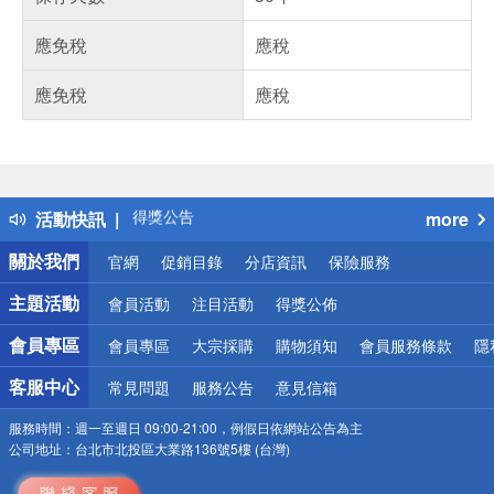
應免稅
應稅
應免稅
應稅
偏遠地區配送
詐騙網頁！請小心！
得獎公告
活動快訊
more
熱門話題
銀行優惠
關於我們
官網
促銷目錄
分店資訊
保險服務
偏遠地區配送
詐騙網頁！請小心！
主題活動
會員活動
注目活動
得獎公佈
會員專區
會員專區
大宗採購
購物須知
會員服務條款
隱
客服中心
常見問題
服務公告
意見信箱
服務時間：
週一至週日 09:00-21:00，例假日依網站公告為主
公司地址：
台北市北投區大業路136號5樓 (台灣)