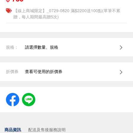
【線上商城限定】_0729-0820 滿$2200送100點(單筆不累
贈，每人期間最高贈5次)
規格：
請選擇數量、規格
折價券
查看可使用的折價券
商品資訊
配送及售後服務說明