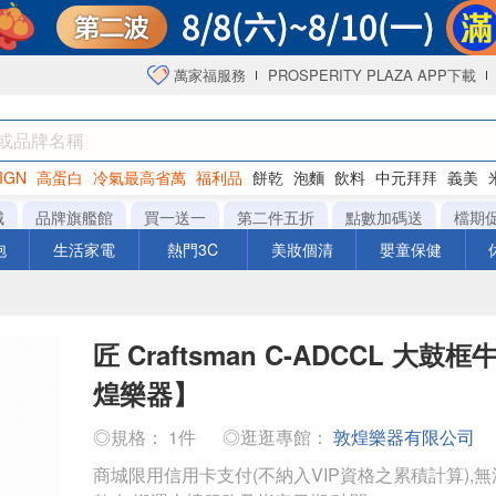
萬家福服務
PROSPERITY PLAZA APP下載
IGN
高蛋白
冷氣最高省萬
福利品
餅乾
泡麵
飲料
中元拜拜
義美
洋芋片
城
品牌旗艦館
買一送一
第二件五折
點數加碼送
檔期
泡
生活家電
熱門3C
美妝個清
嬰童保健
匠 Craftsman C-ADCCL 大
煌樂器】
◎規格： 1件
◎逛逛專館：
敦煌樂器有限公司
商城限用信用卡支付(不納入VIP資格之累積計算),無