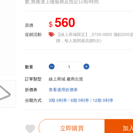
數,無搬運上樓服務及指定日期/時間.
560
$
原價
促銷活動
【線上商城限定】_0729-0820 滿$2200
贈，每人期間最高贈5次)
數量
訂單類型
線上商城 廠商出貨
折價券
查看適用折價券
分期方式
3期 0利率 / 6期 0利率 / 12期 0利率
立即購買
加