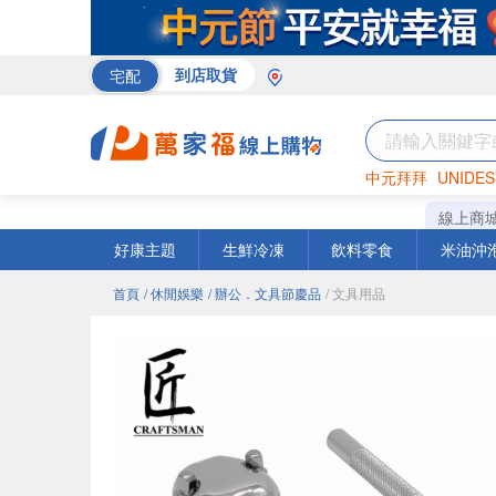
宅配
到店取貨
中元拜拜
UNIDES
巧克力
罐頭
海苔
線上商
好康主題
生鮮冷凍
飲料零食
米油沖
首頁
/ 休閒娛樂
/ 辦公．文具節慶品
/ 文具用品