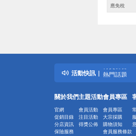
應免稅
偏遠地區配
詐騙網頁！
得獎公告
活動快訊
熱門話題
銀行優惠
偏遠地區配
關於我們
主題活動
會員專區
詐騙網頁！
官網
會員活動
會員專區
促銷目錄
注目活動
大宗採購
分店資訊
得獎公佈
購物須知
保險服務
會員服務條款