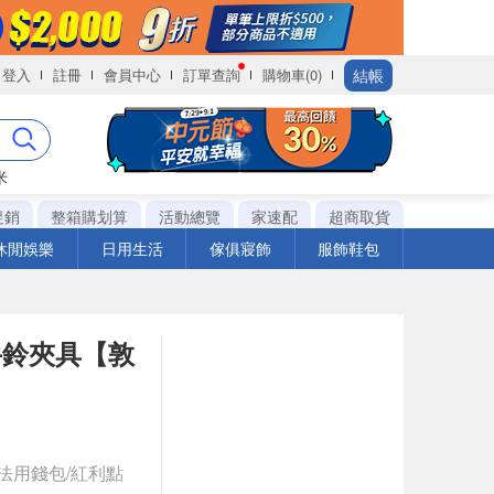
結帳
登入
註冊
會員中心
訂單查詢
購物車(0)
米
促銷
整箱購划算
活動總覽
家速配
超商取貨
休閒娛樂
日用生活
傢俱寢飾
服飾鞋包
鼓框牛鈴夾具【敦
法用錢包/紅利點