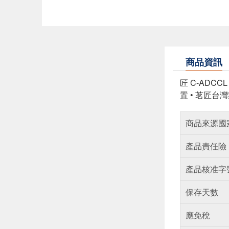
商品資訊
匠 C-AD
置 • 茗匠
商品來源國
產品責任險
產品核准字
保存天數
應免稅