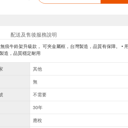
配送及售後服務說明
CCL 無痕牛鈴架升級款， 可夾金屬框，台灣製造，品質有保障。 •
台灣製造，品質穩定耐用
家
其他
無
號
不需要
30年
應稅