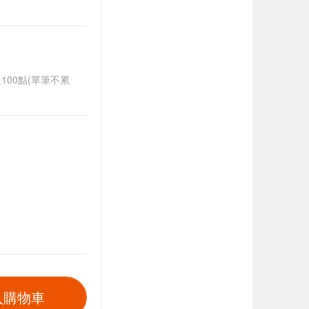
送100點(單筆不累
入購物車