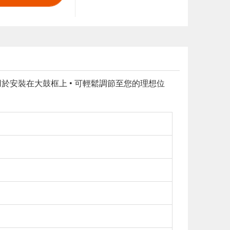
 用於安裝在大鼓框上 • 可輕鬆調節至您的理想位