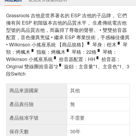
Grassroots 吉他是世界著名的 ESP 吉他的子品牌， 它們
擁有與 ESP 初階版本吉他的品質水平， 生產傳統電吉他
型號的高品質吉他，而贏得了尊敬的聲譽。 • 雙雙拾音器
配置，音色優異兇猛 • 繼承 ESP 專業技術，手感極佳優異
• Wilkinson 小搖座系統 【商品規格】 ▘ 琴身：榿木 ▘ 琴
頸：烤楓木 ▘ 指板：烤楓木 ▘ 琴格：22格 ▘ 琴橋：
Wilkinson 小搖座系統 ▘ 拾音器配置：HH ▘ 拾音器：
Original 雙線圈拾音器*2 ▘ 旋鈕：主音量*1、主音色*1、3
段Switch
商品來源國家
其他
產品責任險
無
產品核准字號
不需要
保存天數
30年