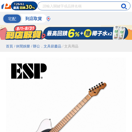
宅配
到店取貨
首頁
/ 休閒娛樂
/ 辦公．文具節慶品
/ 文具用品