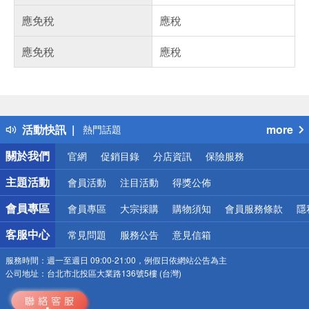
應免稅
應稅
應免稅
應稅
偏遠地區配送
詐騙網頁！請小心！
得獎公告
活動快訊
more
熱門話題
銀行優惠
關於我們
官網
促銷目錄
分店資訊
保險服務
偏遠地區配送
詐騙網頁！請小心！
主題活動
會員活動
注目活動
得獎公佈
會員專區
會員專區
大宗採購
購物須知
會員服務條款
隱
客服中心
常見問題
服務公告
意見信箱
服務時間：
週一至週日 09:00-21:00，例假日依網站公告為主
公司地址：
台北市北投區大業路136號5樓 (台灣)