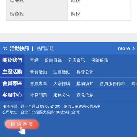
應免稅
應稅
偏遠地區配送
詐騙網頁！請小心！
得獎公告
活動快訊
more
熱門話題
銀行優惠
關於我們
官網
促銷目錄
分店資訊
保險服務
偏遠地區配送
詐騙網頁！請小心！
主題活動
會員活動
注目活動
得獎公佈
會員專區
會員專區
大宗採購
購物須知
會員服務條款
隱
客服中心
常見問題
服務公告
意見信箱
服務時間：
週一至週日 09:00-21:00，例假日依網站公告為主
公司地址：
台北市北投區大業路136號5樓 (台灣)