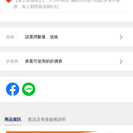
【線上商城限定】_0729-0820 滿$2200送100點(單筆不累
贈，每人期間最高贈5次)
規格：
請選擇數量、規格
折價券
查看可使用的折價券
商品資訊
配送及售後服務說明