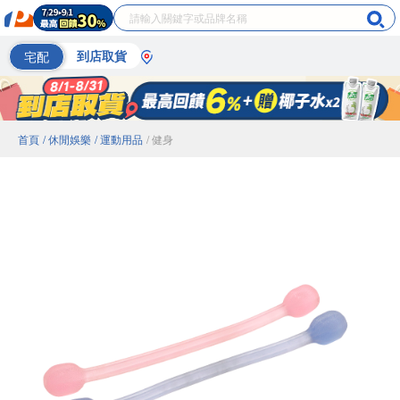
宅配
到店取貨
首頁
/ 休閒娛樂
/ 運動用品
/ 健身