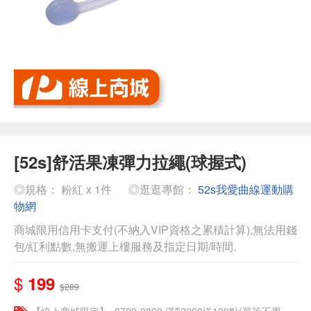
[52s]舒活果凍彈力拉繩(球握式)
◎規格： 粉紅 x 1件
◎逛逛專館：
52s我愛曲線運動購
物網
商城限用信用卡支付(不納入VIP資格之累積計算),無法用錢
包/紅利點數,無搬運上樓服務及指定日期/時間.
$
199
$289