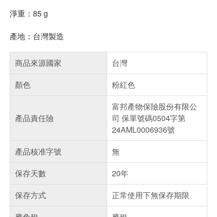
淨重：85 g
產地：台灣製造
商品來源國家
台灣
顏色
粉紅色
富邦產物保險股份有限公
產品責任險
司 保單號碼0504字第
24AML0006936號
產品核准字號
無
保存天數
20年
保存方式
正常使用下無保存期限
應免稅
應稅