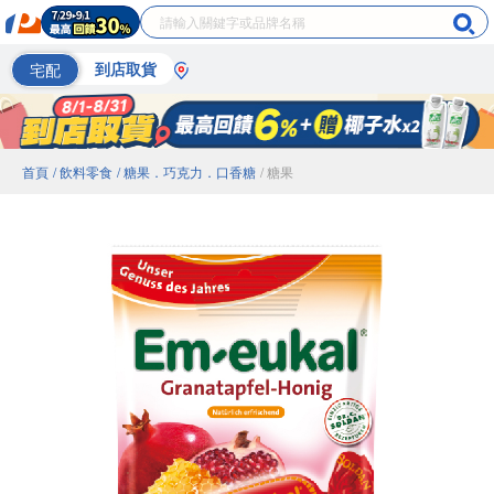
宅配
到店取貨
首頁
/ 飲料零食
/ 糖果．巧克力．口香糖
/ 糖果