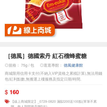
［德風］德國索丹 紅石榴蜂蜜糖
◎規格： 75g / 包
◎逛逛專館：
德風健康館
商城限用信用卡支付(不納入VIP資格之累積計算),無法用錢
包/紅利點數,無搬運上樓服務及指定日期/時間.
$
160
【線上商城限定】_0729-0820 滿$2200送100點(單筆不累
贈，每人期間最高贈5次)