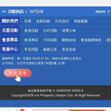
詐騙網頁！請小心！
得獎公告
活動快訊
more
熱門話題
銀行優惠
關於我們
官網
促銷目錄
分店資訊
保險服務
偏遠地區配送
詐騙網頁！請小心！
主題活動
會員活動
注目活動
得獎公佈
會員專區
會員專區
大宗採購
購物須知
會員服務條款
隱
客服中心
常見問題
服務公告
意見信箱
服務時間：
週一至週日 09:00-21:00，例假日依網站公告為主
公司地址：
台北市北投區大業路136號5樓 (台灣)
食品業者登錄字號 A-122662550-00000-6
Copyright©2026 Uni-Prosperity Lifestyle Corp. All Right Reserved