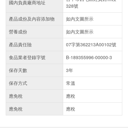
國內負責廠商地址
328號
產品成份及內容添加物
如內文圖所示
營養成份
如內文圖所示
產品責任險
07字第362213A00102號
食品業者登錄字號
B-189355996-00000-3
保存天數
3年
保存方式
常溫
應免稅
應稅
應免稅
應稅
偏遠地區配送