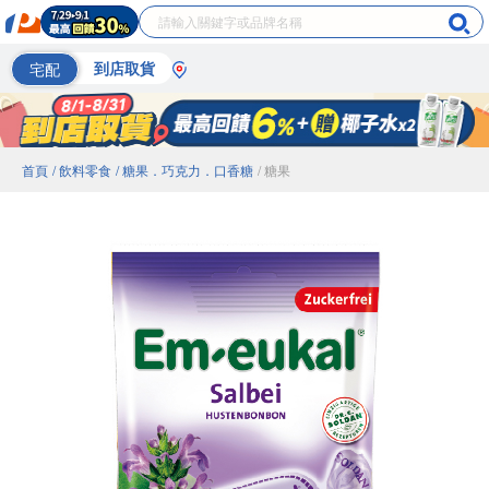
宅配
到店取貨
首頁
/ 飲料零食
/ 糖果．巧克力．口香糖
/ 糖果