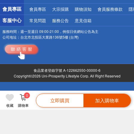
會員專區
會員專區
大宗採購
購物須知
會員服務條款
隱
客服中心
常見問題
服務公告
意見信箱
服務時間：
週一至週日 09:00-21:00，例假日依網站公告為主
公司地址：
台北市北投區大業路136號5樓 (台灣)
食品業者登錄字號 A-122662550-00000-6
Copyright©2026 Uni-Prosperity Lifestyle Corp. All Right Reserved
0
立即購買
加入購物車
收藏
購物車