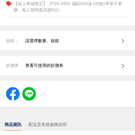
【線上商城限定】_0729-0820 滿$2200送100點(單筆不累
贈，每人期間最高贈5次)
規格：
請選擇數量、規格
折價券
查看可使用的折價券
商品資訊
配送及售後服務說明