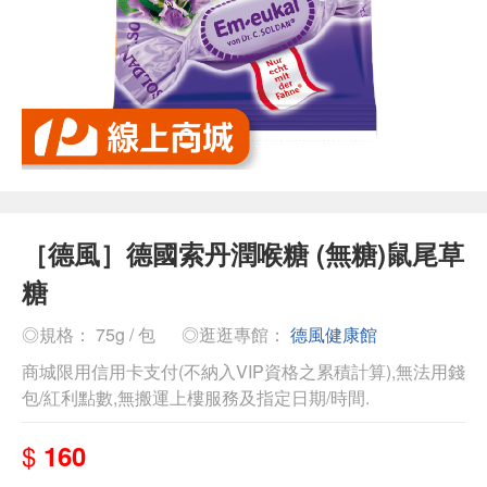
［德風］德國索丹潤喉糖 (無糖)鼠尾草
糖
◎規格： 75g / 包
◎逛逛專館：
德風健康館
商城限用信用卡支付(不納入VIP資格之累積計算),無法用錢
包/紅利點數,無搬運上樓服務及指定日期/時間.
$
160