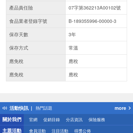
產品責任險
07字第362213A00102號
食品業者登錄字號
B-189355996-00000-3
保存天數
3年
保存方式
常溫
應免稅
應稅
應免稅
應稅
偏遠地區配送
詐騙網頁！請小心！
得獎公告
活動快訊
more
熱門話題
銀行優惠
關於我們
官網
促銷目錄
分店資訊
保險服務
偏遠地區配送
詐騙網頁！請小心！
主題活動
會員活動
注目活動
得獎公佈