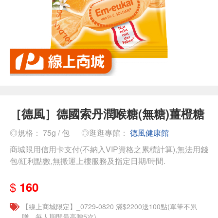
［德風］德國索丹潤喉糖(無糖)薑橙糖
◎規格： 75g / 包
◎逛逛專館：
德風健康館
商城限用信用卡支付(不納入VIP資格之累積計算),無法用錢
包/紅利點數,無搬運上樓服務及指定日期/時間.
$
160
【線上商城限定】_0729-0820 滿$2200送100點(單筆不累
贈，每人期間最高贈5次)