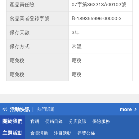
產品責任險
07字第362213A00102號
食品業者登錄字號
B-189355996-00000-3
保存天數
3年
保存方式
常溫
應免稅
應稅
應免稅
應稅
偏遠地區配送
詐騙網頁！請小心！
得獎公告
活動快訊
more
熱門話題
銀行優惠
關於我們
官網
促銷目錄
分店資訊
保險服務
偏遠地區配送
詐騙網頁！請小心！
主題活動
會員活動
注目活動
得獎公佈