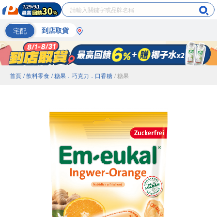
宅配
到店取貨
首頁
/ 飲料零食
/ 糖果．巧克力．口香糖
/ 糖果