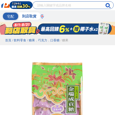
宅配
到店取貨
首頁
/ 飲料零食
/ 糖果．巧克力．口香糖
/ 糖果