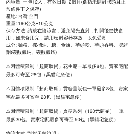
內容量: 一包12入，有效日期: 2個月(係指未開封狀態且正
常條件下之保存)
產地: 台灣 金門
重量: 160公克±10公克
保存方法: 請放在陰涼處，避免陽光直射，打開後盡快食
用，如未食用完，請用密封容器存放，以免受潮。
成分: 麵粉、棕櫚油、糖、食鹽、芋頭粉、芋頭香料、膨鬆
劑(碳酸氫鈉、碳酸氫銨)
⚠️因體積限制「超商取貨」花生荖一單最多8包。賣家宅配
最多可寄至 28包（黑貓宅急便）
⚠️因體積限制「超商取貨」貢糖量販包一單最多8包。賣家
宅配最多可寄至 28包（黑貓宅急便）
⚠️因體積限制「超商取貨」貢糖系列（120元商品）一單
最多20包。賣家宅配最多可寄至 50包（黑貓宅急便）
物流方式 /到貨天數說明：