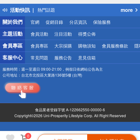
得獎公告
活動快訊
more
熱門話題
銀行優惠
關於我們
官網
促銷目錄
分店資訊
保險服務
偏遠地區配送
詐騙網頁！請小心！
主題活動
會員活動
注目活動
得獎公佈
會員專區
會員專區
大宗採購
購物須知
會員服務條款
隱
客服中心
常見問題
服務公告
意見信箱
服務時間：
週一至週日 09:00-21:00，例假日依網站公告為主
公司地址：
台北市北投區大業路136號5樓 (台灣)
食品業者登錄字號 A-122662550-00000-6
Copyright©2026 Uni-Prosperity Lifestyle Corp. All Right Reserved
0