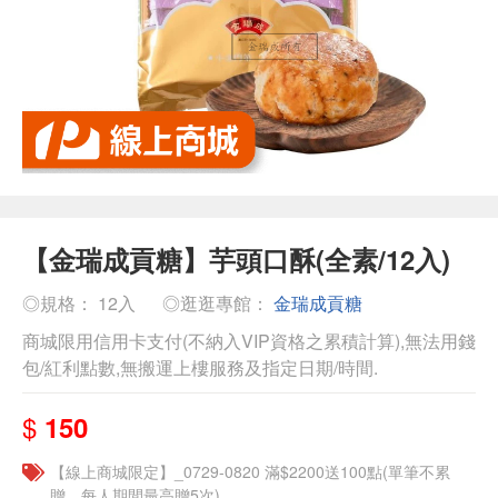
【金瑞成貢糖】芋頭口酥(全素/12入)
◎規格： 12入
◎逛逛專館：
金瑞成貢糖
商城限用信用卡支付(不納入VIP資格之累積計算),無法用錢
包/紅利點數,無搬運上樓服務及指定日期/時間.
$
150
【線上商城限定】_0729-0820 滿$2200送100點(單筆不累
贈，每人期間最高贈5次)