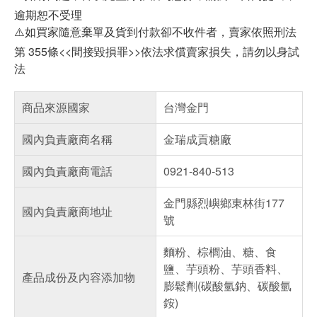
逾期恕不受理
⚠️如買家隨意棄單及貨到付款卻不收件者，賣家依照刑法
第 355條<<間接毀損罪>>依法求償賣家損失，請勿以身試
法
商品來源國家
台灣金門
國內負責廠商名稱
金瑞成貢糖廠
國內負責廠商電話
0921-840-513
金門縣烈嶼鄉東林街177
國內負責廠商地址
號
麵粉、棕櫚油、糖、食
鹽、芋頭粉、芋頭香料、
產品成份及內容添加物
膨鬆劑(碳酸氫鈉、碳酸氫
銨)