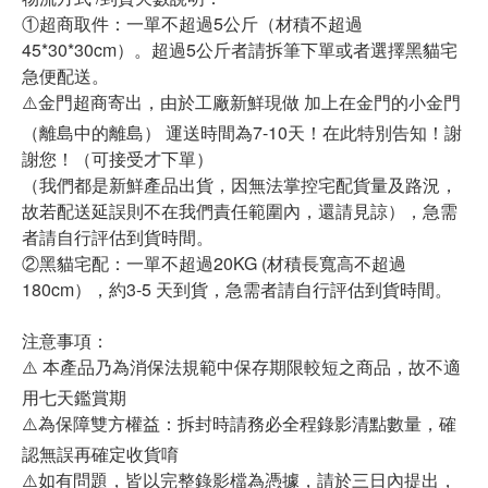
①超商取件：一單不超過5公斤（材積不超過
45*30*30cm）。超過5公斤者請拆筆下單或者選擇黑貓宅
急便配送。
⚠️金門超商寄出，由於工廠新鮮現做 加上在金門的小金門
（離島中的離島） 運送時間為7-10天！在此特別告知！謝
謝您！（可接受才下單）
（我們都是新鮮產品出貨，因無法掌控宅配貨量及路況，
故若配送延誤則不在我們責任範圍內，還請見諒），急需
者請自行評估到貨時間。
②黑貓宅配：一單不超過20KG (材積長寬高不超過
180cm），約3-5 天到貨，急需者請自行評估到貨時間。
注意事項：
⚠️ 本產品乃為消保法規範中保存期限較短之商品，故不適
用七天鑑賞期
⚠️為保障雙方權益：拆封時請務必全程錄影清點數量，確
認無誤再確定收貨唷
⚠️如有問題，皆以完整錄影檔為憑據，請於三日內提出，