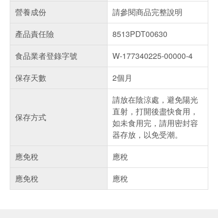
營養成份
請參閱商品完整說明
產品責任險
8513PDT00630
食品業者登錄字號
W-177340225-00000-4
保存天數
2個月
請放在陰涼處，避免陽光
直射，打開後盡快食用，
保存方式
如未食用完，請用密封容
器存放，以免受潮。
應免稅
應稅
應免稅
應稅
偏遠地區配送
詐騙網頁！請小心！