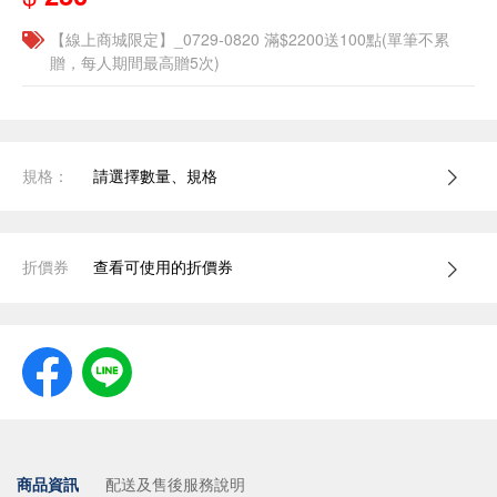
【線上商城限定】_0729-0820 滿$2200送100點(單筆不累
贈，每人期間最高贈5次)
規格：
請選擇數量、規格
折價券
查看可使用的折價券
商品資訊
配送及售後服務說明