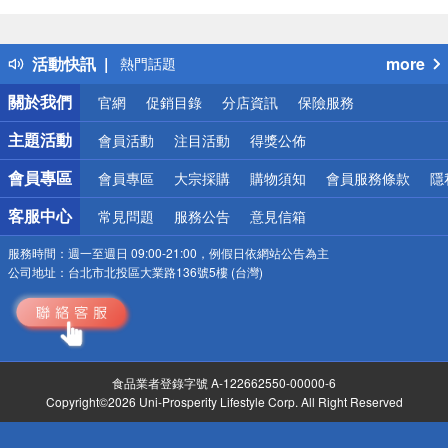
偏遠地區配送
詐騙網頁！請小心！
得獎公告
活動快訊
more
熱門話題
銀行優惠
關於我們
官網
促銷目錄
分店資訊
保險服務
偏遠地區配送
詐騙網頁！請小心！
主題活動
會員活動
注目活動
得獎公佈
會員專區
會員專區
大宗採購
購物須知
會員服務條款
隱
客服中心
常見問題
服務公告
意見信箱
服務時間：
週一至週日 09:00-21:00，例假日依網站公告為主
公司地址：
台北市北投區大業路136號5樓 (台灣)
食品業者登錄字號 A-122662550-00000-6
Copyright©2026 Uni-Prosperity Lifestyle Corp. All Right Reserved