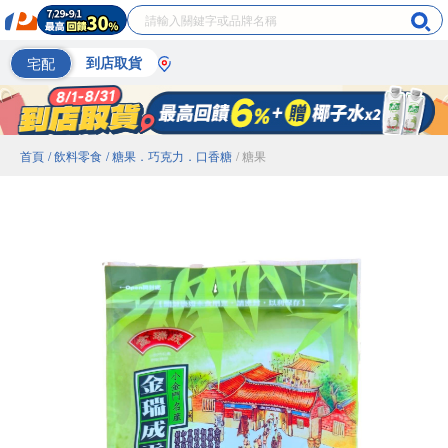
宅配
到店取貨
首頁
/ 飲料零食
/ 糖果．巧克力．口香糖
/ 糖果