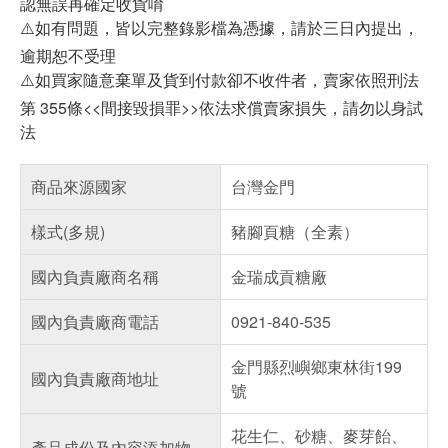
認無誤再確定收貨唷
⚠️如有問題，皆以完整錄影檔為憑據，請於三日內提出，
逾期恕不受理
⚠️如買家隨意棄單及貨到付款卻不收件者，賣家依照刑法
第 355條<<間接毀損罪>>依法求償賣家損失，請勿以身試
法
商品來源國家
台灣金門
樣式(多規)
豬腳頁糖（全素）
國內負責廠商名稱
金瑞成貢糖廠
國內負責廠商電話
0921-840-535
金門縣烈嶼鄉東林街199
國內負責廠商地址
號
花生仁、砂糖、麥芽飴、
產品成份及內容添加物