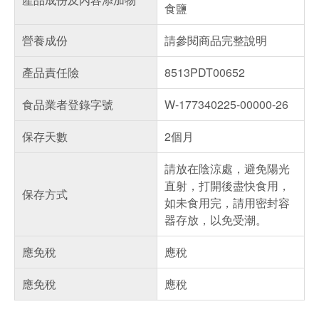
食鹽
營養成份
請參閱商品完整說明
產品責任險
8513PDT00652
食品業者登錄字號
W-177340225-00000-26
保存天數
2個月
請放在陰涼處，避免陽光
直射，打開後盡快食用，
保存方式
如未食用完，請用密封容
器存放，以免受潮。
應免稅
應稅
應免稅
應稅