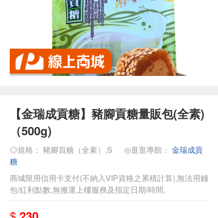
【金瑞成貢糖】豬腳貢糖量販包(全素)
（500g)
◎規格： 豬腳頁糖（全素）,S
◎逛逛專館：
金瑞成貢
糖
商城限用信用卡支付(不納入VIP資格之累積計算),無法用錢
包/紅利點數,無搬運上樓服務及指定日期/時間.
$
230