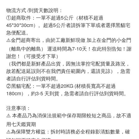
物流方式 /到貨天數說明：
①超商取件：一單不超過5公斤（材積不超過
45*30*30cm）。超過5公斤者請拆筆下單或者選擇黑貓宅
急便配送。
⚠️金門超商寄出，由於工廠新鮮現做 加上在金門的小金門
（離島中的離島） 運送時間為7-10天！在此特別告知！謝
謝您！（可接受才下單）
（我們都是新鮮產品出貨，因無法掌控宅配貨量及路況，
故若配送延誤則不在我們責任範圍內，還請見諒），急需
者請自行評估到貨時間。
②黑貓宅配：一單不超過20KG (材積長寬高不超過
180cm），約3-5 天到貨，急需者請自行評估到貨時間。
注意事項：
⚠️ 本產品乃為消保法規範中保存期限較短之商品，故不適
用七天鑑賞期
⚠️為保障雙方權益：拆封時請務必全程錄影清點數量，確