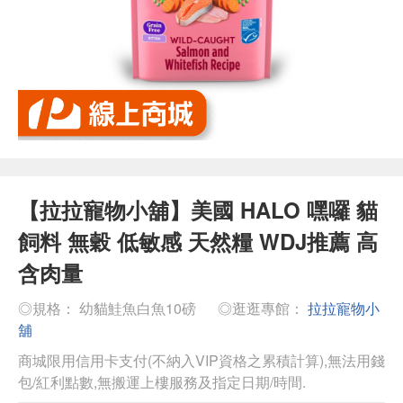
【拉拉寵物小舖】美國 HALO 嘿囉 貓
飼料 無穀 低敏感 天然糧 WDJ推薦 高
含肉量
◎規格： 幼貓鮭魚白魚10磅
◎逛逛專館：
拉拉寵物小
舖
商城限用信用卡支付(不納入VIP資格之累積計算),無法用錢
包/紅利點數,無搬運上樓服務及指定日期/時間.