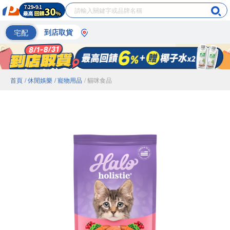
宅配
到店取貨
首頁
/ 休閒娛樂
/ 寵物用品
/ 貓咪食品