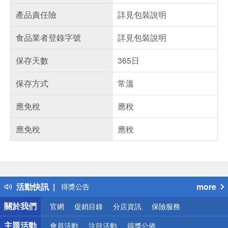
產品責任險
詳見包裝說明
食品業者登錄字號
詳見包裝說明
保存天數
365日
保存方式
常溫
應免稅
應稅
應免稅
應稅
偏遠地區配送
詐騙網頁！請小心！
得獎公告
活動快訊
more
熱門話題
銀行優惠
關於我們
官網
促銷目錄
分店資訊
保險服務
偏遠地區配送
詐騙網頁！請小心！
主題活動
會員活動
注目活動
得獎公佈