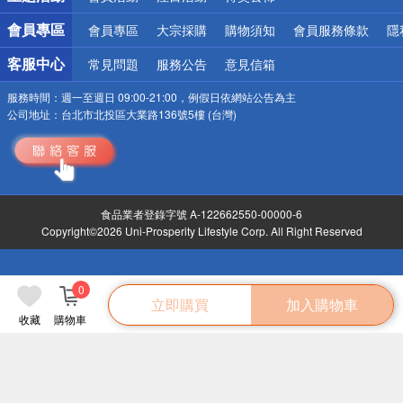
會員專區
會員專區
大宗採購
購物須知
會員服務條款
隱
客服中心
常見問題
服務公告
意見信箱
服務時間：
週一至週日 09:00-21:00，例假日依網站公告為主
公司地址：
台北市北投區大業路136號5樓 (台灣)
食品業者登錄字號 A-122662550-00000-6
Copyright©2026 Uni-Prosperity Lifestyle Corp. All Right Reserved
0
立即購買
加入購物車
收藏
購物車