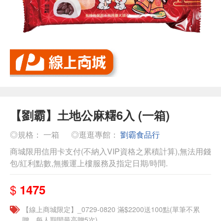
【劉霸】土地公麻糬6入 (一箱)
◎規格： 一箱
◎逛逛專館：
劉霸食品行
商城限用信用卡支付(不納入VIP資格之累積計算),無法用錢
包/紅利點數,無搬運上樓服務及指定日期/時間.
$
1475
【線上商城限定】_0729-0820 滿$2200送100點(單筆不累
贈，每人期間最高贈5次)