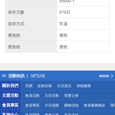
00000-1
保存天數
270日
保存方式
常溫
應免稅
應稅
應免稅
應稅
偏遠地區配送
詐騙網頁！請小心！
得獎公告
活動快訊
more
熱門話題
銀行優惠
關於我們
官網
促銷目錄
分店資訊
保險服務
偏遠地區配送
詐騙網頁！請小心！
主題活動
會員活動
注目活動
得獎公佈
會員專區
會員專區
大宗採購
購物須知
會員服務條款
隱
客服中心
常見問題
服務公告
意見信箱