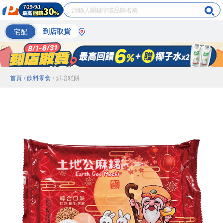
宅配
到店取貨
首頁
/ 飲料零食
/ 烘培糕餅