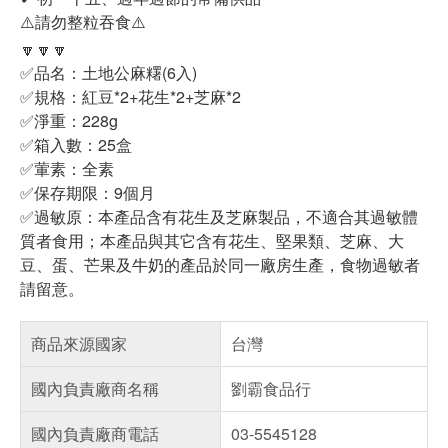
⚠️請勿整粒吞食⚠️
🔽🔽🔽
✅品名：土地公麻糬(6入)
✅規格：紅豆*2+花生*2+芝麻*2
✅淨重：228g
✅箱入數：25盒
✅葷素：全素
✅保存期限：9個月
✅過敏原：本產品含有花生及芝麻製品，不適合其過敏體
質者食用；本產品與其它含有花生、堅果類、芝麻、大
豆、蛋、芒果及牛奶的產品於同一廠房生產，食物過敏者
請留意。
商品來源國家
台灣
國內負責廠商名稱
劉霸食品行
國內負責廠商電話
03-5545128