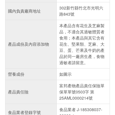
302新竹縣竹北市光明六
國內負責廠商地址
路843號
本產品含有花生及芝麻製
品，不適合其過敏體質者
食用；本產品與其它含有
產品成份及內容添加物
花生、堅果類、芝麻、大
豆、蛋、芒果及牛奶的產
品於同一廠房生產，食物
過敏者請留意。
營養成份
如圖示
富邦產物產品責任保險單
產品責任險
保單單號0503字 第
25AML0000214號
食品業者 J-185308037-
食品業者登錄字號