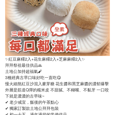
✨紅豆麻糬2入+花生麻糬2入+芝麻麻糬2入✨
拜拜祭祖最佳供品🙏
土地公加持超福氣🧨
3種經典古早口味好吃一直吃😋
慢火細熬紅豆沙混入麥芽糖 花生醬和黑芝麻醬的濃郁爆擊
外層是筋道Q彈的糯米皮 不甜膩、不糊嘴、不黏牙 一口咬
下就是濃濃的古早味~
✔ 老少咸宜，飯後的午茶點心
✔ 獨家訂製款土地公拜拜包裝
✔ 初一十五、過年過節的常備供品