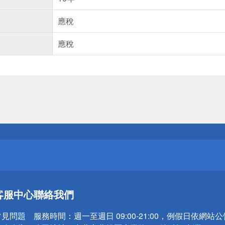
應稅
應稅
送
請小心！
送
客服中心
聯絡我們
請小心！
常見問題
服務時間：
週一至週日 09:00-21:00，例假日依網站