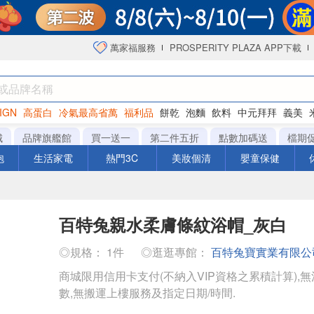
萬家福服務
PROSPERITY PLAZA APP下載
IGN
高蛋白
冷氣最高省萬
福利品
餅乾
泡麵
飲料
中元拜拜
義美
海苔
城
品牌旗艦館
買一送一
第二件五折
點數加碼送
檔期
泡
生活家電
熱門3C
美妝個清
嬰童保健
百特兔親水柔膚條紋浴帽_灰白
◎規格： 1件
◎逛逛專館：
百特兔寶實業有限公
商城限用信用卡支付(不納入VIP資格之累積計算),無
數,無搬運上樓服務及指定日期/時間.