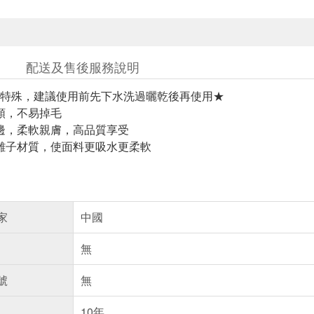
配送及售後服務說明
特殊，建議使用前先下水洗過曬乾後再使用★
順，不易掉毛
邊，柔軟親膚，高品質享受
離子材質，使面料更吸水更柔軟
家
中國
無
號
無
10年