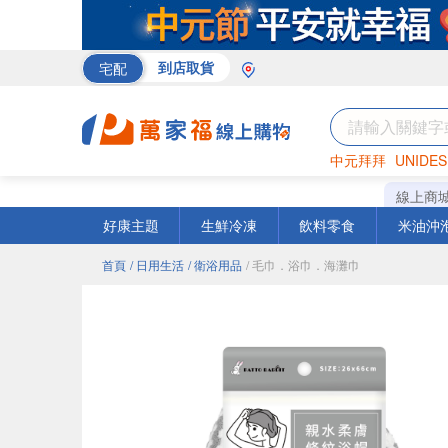
宅配
到店取貨
中元拜拜
UNIDES
巧克力
罐頭
咖啡
線上商
好康主題
生鮮冷凍
飲料零食
米油沖
首頁
/ 日用生活
/ 衛浴用品
/ 毛巾．浴巾．海灘巾