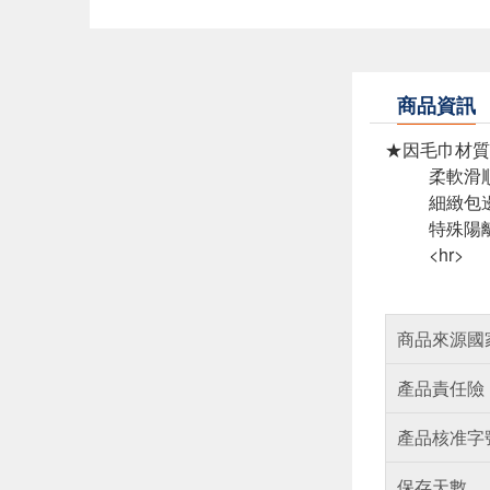
商品資訊
★因毛巾材質
柔軟滑
細緻包
特殊陽
<hr>
商品來源國
產品責任險
產品核准字
保存天數