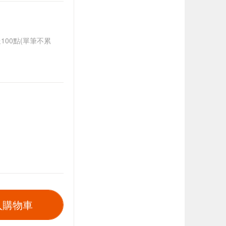
送100點(單筆不累
入購物車