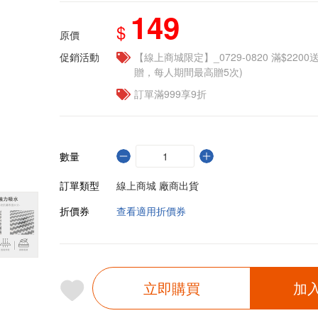
149
$
原價
促銷活動
【線上商城限定】_0729-0820 滿$2200
贈，每人期間最高贈5次)
訂單滿999享9折
數量
訂單類型
線上商城 廠商出貨
折價券
查看適用折價券
立即購買
加