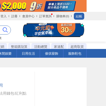
結帳
登入
註冊
會員中心
訂單查詢
購物車(0)
米
促銷
整箱購划算
活動總覽
家速配
超商取貨
休閒娛樂
日用生活
傢俱寢飾
服飾鞋包
司
法用錢包/紅利點