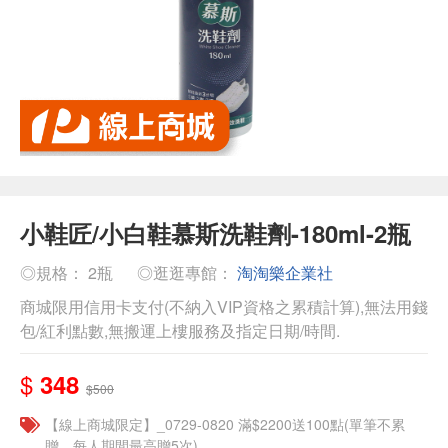
小鞋匠/小白鞋慕斯洗鞋劑-180ml-2瓶
◎規格： 2瓶
◎逛逛專館：
淘淘樂企業社
商城限用信用卡支付(不納入VIP資格之累積計算),無法用錢
包/紅利點數,無搬運上樓服務及指定日期/時間.
$
348
$500
【線上商城限定】_0729-0820 滿$2200送100點(單筆不累
贈，每人期間最高贈5次)