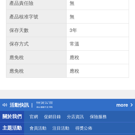
產品責任險
無
產品核准字號
無
保存天數
3年
保存方式
常溫
應免稅
應稅
應免稅
應稅
偏遠地區配送
詐騙網頁！請小心！
得獎公告
活動快訊
more
熱門話題
銀行優惠
關於我們
官網
促銷目錄
分店資訊
保險服務
偏遠地區配送
詐騙網頁！請小心！
主題活動
會員活動
注目活動
得獎公佈