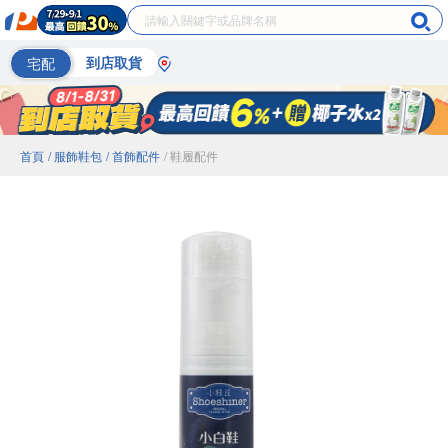
宅配
到店取貨
首頁
/ 服飾鞋包
/ 首飾配件
/ 鞋履配件