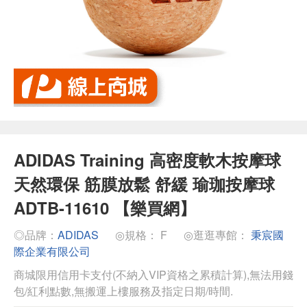
ADIDAS Training 高密度軟木按摩球
天然環保 筋膜放鬆 舒緩 瑜珈按摩球
ADTB-11610 【樂買網】
◎品牌：
ADIDAS
◎規格： F
◎逛逛專館：
秉宸國
際企業有限公司
商城限用信用卡支付(不納入VIP資格之累積計算),無法用錢
包/紅利點數,無搬運上樓服務及指定日期/時間.