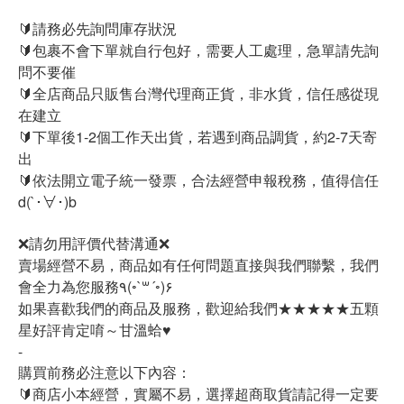
🔰請務必先詢問庫存狀況
🔰包裹不會下單就自行包好，需要人工處理，急單請先詢
問不要催
🔰全店商品只販售台灣代理商正貨，非水貨，信任感從現
在建立
🔰下單後1-2個工作天出貨，若遇到商品調貨，約2-7天寄
出
🔰依法開立電子統一發票，合法經營申報稅務，值得信任
d(`･∀･)b
❌請勿用評價代替溝通❌
賣場經營不易，商品如有任何問題直接與我們聯繫，我們
會全力為您服務٩(◦`꒳´◦)۶
如果喜歡我們的商品及服務，歡迎給我們★★★★★五顆
星好評肯定唷～甘溫蛤♥
-
購買前務必注意以下內容：
🔰商店小本經營，實屬不易，選擇超商取貨請記得一定要