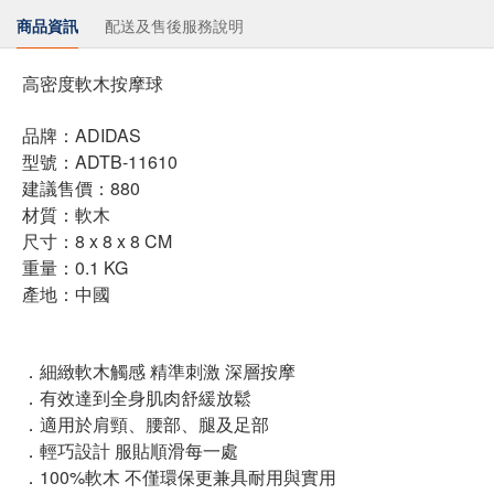
商品資訊
配送及售後服務說明
高密度軟木按摩球
品牌：ADIDAS
型號：ADTB-11610
建議售價：880
材質：軟木
尺寸：8 x 8 x 8 CM
重量：0.1 KG
產地：中國
．細緻軟木觸感 精準刺激 深層按摩
．有效達到全身肌肉舒緩放鬆
．適用於肩頸、腰部、腿及足部
．輕巧設計 服貼順滑每一處
．100%軟木 不僅環保更兼具耐用與實用