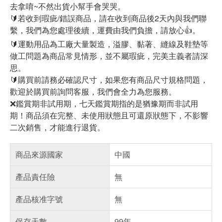
去拿唷~不然出貨小幫手會哭哭。
🔰若收到瑕疵/錯誤商品，請在收到商品後2天內與我們聯
繫，我們為您處理後續，運費由我們負擔，請放心👍。
🔰運動用品為工廠大量製造，溢膠、黏著、縫線及鞋墊等
做工問題為商品常見情形，並不屬瑕疵，完美主義者請深
思。
🔰購買前請務必確認尺寸，如果您有商品尺寸規格問題，
歡迎於購買前詢問客服，我們會全力為您服務。
❌鑑賞期非試用期，七天鑑賞期指的是猶豫期而非試用
期！商品須在完整、未使用狀態且可還原狀態下，不影響
二次銷售，才能進行退貨。
商品來源國家
中國
產品責任險
無
產品核准字號
無
保存天數
99年