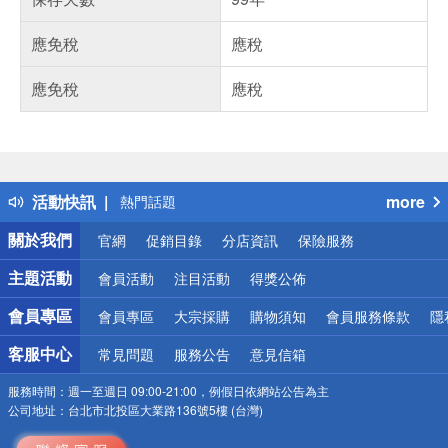
應免稅
應稅
應免稅
應稅
偏遠地區配送
詐騙網頁！請小心！
得獎公告
活動快訊
more
熱門話題
銀行優惠
關於我們
官網
促銷目錄
分店資訊
保險服務
偏遠地區配送
詐騙網頁！請小心！
主題活動
會員活動
注目活動
得獎公佈
會員專區
會員專區
大宗採購
購物須知
會員服務條款
隱
客服中心
常見問題
服務公告
意見信箱
服務時間：
週一至週日 09:00-21:00，例假日依網站公告為主
公司地址：
台北市北投區大業路136號5樓 (台灣)