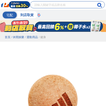
宅配
到店取貨
首頁
/ 休閒娛樂
/ 運動用品
/ 健身