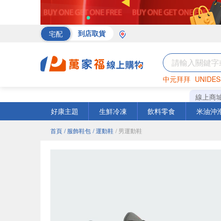
宅配
到店取貨
中元拜拜
UNIDES
罐頭
海苔
巧克力
線上商
好康主題
生鮮冷凍
飲料零食
米油沖
首頁
/ 服飾鞋包
/ 運動鞋
/ 男運動鞋