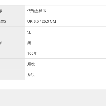
家
依鞋盒標示
樣式)
UK 6.5 / 25.0 CM
無
號
無
100年
應稅
應稅