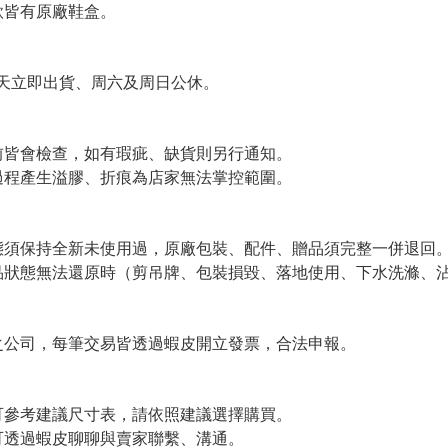
皆有原廠鞋盒。
天立即出貨、周六及周日公休。
皆會檢查，如有瑕疵、缺貨則另行通知。
程產生溢膠、折痕為店家無法掌控範圍。
須保持全新未使用過，原廠包裝、配件、贈品須完整一併退回
狀態無法還原時（剪吊牌、包裝損毀、落地使用、下水洗滌、沾
公司，每筆交易皆透過蝦皮開立發票，合法申報。
參考建議尺寸表，請依照建議選擇購買。
透過蝦皮聊聊與賣家聯繫、溝通。