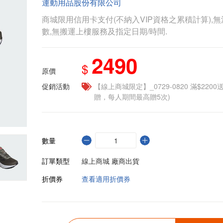
運動用品股份有限公司
商城限用信用卡支付(不納入VIP資格之累積計算),無
數,無搬運上樓服務及指定日期/時間.
2490
$
原價
促銷活動
【線上商城限定】_0729-0820 滿$2200
贈，每人期間最高贈5次)
數量
訂單類型
線上商城 廠商出貨
折價券
查看適用折價券