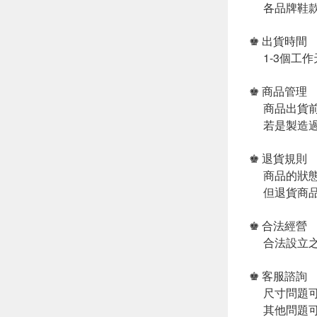
各品牌鞋款
♚ 出貨時間
1-3個工作
♚ 商品管理
商品出貨前
若是製造過
♚ 退貨規則
商品的狀態
但退貨商品
♚ 合法經營
合法設立之
♚ 客服諮詢
尺寸問題可
其他問題可