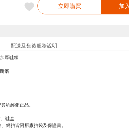
立即購買
加
配送及售後服務說明
加厚鞋領
耐磨
簽約經銷正品。
書、鞋盒
羽拍、網拍皆附原廠拍袋及保證書。