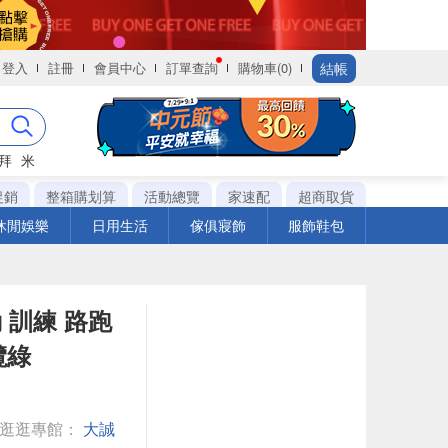
結帳
登入
註冊
會員中心
訂單查詢
購物車(0)
拜
米
促銷
整箱購划算
活動總覽
家速配
超商取貨
休閒娛樂
日用生活
傢俱寢飾
服飾鞋包
運動 訓練 路跑
欖綠
◎逛逛專館：
大誠