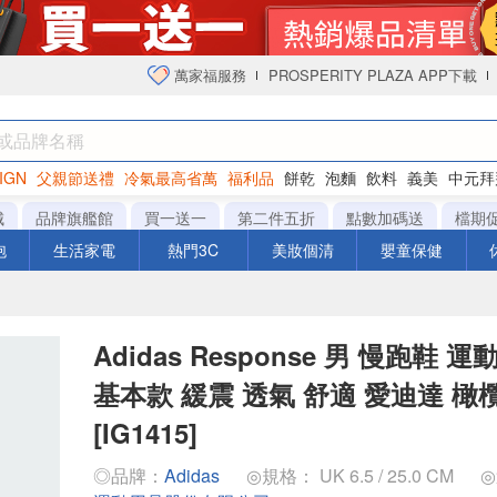
萬家福服務
PROSPERITY PLAZA APP下載
IGN
父親節送禮
冷氣最高省萬
福利品
餅乾
泡麵
飲料
義美
中元拜
衛生紙
城
品牌旗艦館
買一送一
第二件五折
點數加碼送
檔期
泡
生活家電
熱門3C
美妝個清
嬰童保健
Adidas Response 男 慢跑鞋 
基本款 緩震 透氣 舒適 愛迪達 橄
[IG1415]
◎品牌：
Adidas
◎規格： UK 6.5 / 25.0 CM