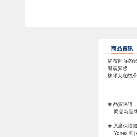
商品資訊
網布鞋面搭配
避震腳感
橡膠大底防滑
♚ 品質保證
商品為品牌
♚ 原廠保證
Yonex 