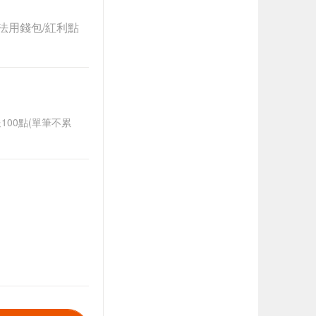
法用錢包/紅利點
送100點(單筆不累