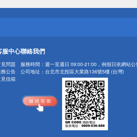
送
請小心！
送
客服中心
聯絡我們
請小心！
常見問題
服務時間：
週一至週日 09:00-21:00，例假日依網站
服務公告
公司地址：
台北市北投區大業路136號5樓 (台灣)
意見信箱