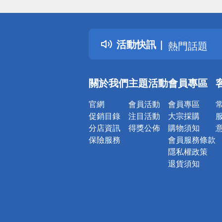
偏遠地區配
詐騙網頁！
得獎公告
活動快訊
熱門話題
銀行優惠
偏遠地區配
關於我們
主題活動
會員專區
詐騙網頁！
官網
會員活動
會員專區
促銷目錄
注目活動
大宗採購
分店資訊
得獎公佈
購物須知
保險服務
會員服務條款
隱私權政策
退貨須知