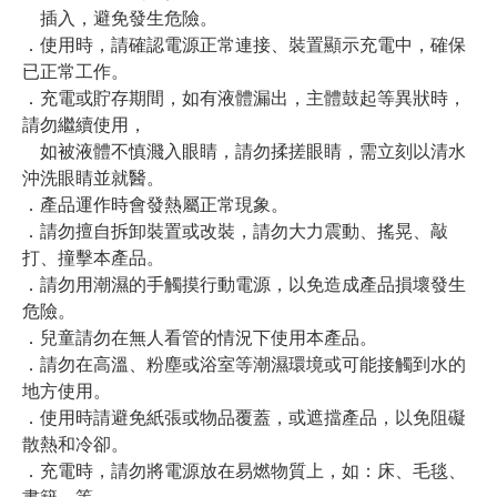
插入，避免發生危險。
．使用時，請確認電源正常連接、裝置顯示充電中，確保
已正常工作。
．充電或貯存期間，如有液體漏出，主體鼓起等異狀時，
請勿繼續使用，
如被液體不慎濺入眼睛，請勿揉搓眼睛，需立刻以清水
沖洗眼睛並就醫。
．產品運作時會發熱屬正常現象。
．請勿擅自拆卸裝置或改裝，請勿大力震動、搖晃、敲
打、撞擊本產品。
．請勿用潮濕的手觸摸行動電源，以免造成產品損壞發生
危險。
．兒童請勿在無人看管的情況下使用本產品。
．請勿在高溫、粉塵或浴室等潮濕環境或可能接觸到水的
地方使用。
．使用時請避免紙張或物品覆蓋，或遮擋產品，以免阻礙
散熱和冷卻。
．充電時，請勿將電源放在易燃物質上，如：床、毛毯、
書籍…等。