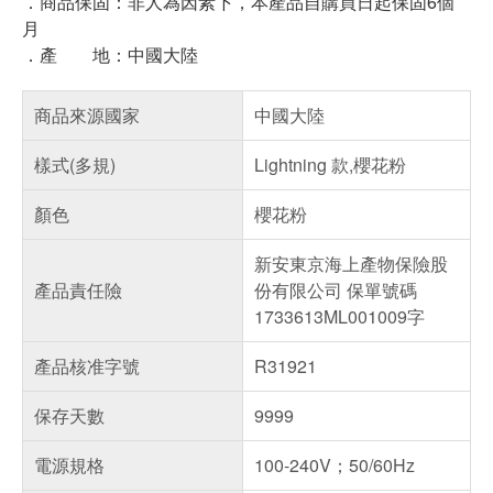
．商品保固：非人為因素下，本產品自購買日起保固6個
月
．產 地：中國大陸
商品來源國家
中國大陸
樣式(多規)
Lightning 款,櫻花粉
顏色
櫻花粉
新安東京海上產物保險股
產品責任險
份有限公司 保單號碼
1733613ML001009字
產品核准字號
R31921
保存天數
9999
電源規格
100-240V；50/60Hz