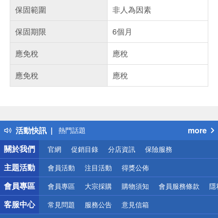
保固範圍
非人為因素
保固期限
6個月
應免稅
應稅
應免稅
應稅
偏遠地區配送
詐騙網頁！請小心！
得獎公告
活動快訊
more
熱門話題
銀行優惠
關於我們
官網
促銷目錄
分店資訊
保險服務
偏遠地區配送
詐騙網頁！請小心！
主題活動
會員活動
注目活動
得獎公佈
會員專區
會員專區
大宗採購
購物須知
會員服務條款
隱
客服中心
常見問題
服務公告
意見信箱