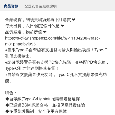
商品資訊
配送及售後服務說明
全館現貨，閱讀賣場須知再下訂購買 ❤
每天出貨，六日/國定假日休息 ❤
品質嚴選，物超所值 ❤
https://s-cf-tw.shopeesz.com/file/tw-11134208-7rasc-
m31pnaetbvl095
※僅限Type-C自帶線有支援雙向輸入與輸出功能！Type-C
孔僅支援輸出。
※請確認裝置是否有支援PD快充協議，並搭配PD快充線，
Type-C孔才能達到快速充電！
※自帶線支援蘋果快充功能，Type-C孔不支援蘋果快充功
能。
特色：
◆自帶線(Type-C/Lightning)兩種規格選擇
◆已通過BSMI認證合格，並投保產品責任險
◆多重防護機制，安全使用有保障