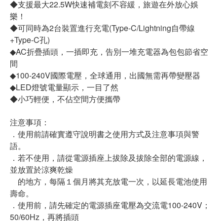
◆支援最大22.5W快速補電刻不容緩，旅遊在外放心娛
樂！
◆可同時為2台裝置進行充電(Type-C/Lightning自帶線
+Type-C孔)
◆AC折疊插頭，一插即充，告別一堆充電器為包包節省空
間
◆100-240V國際電壓，全球通用，出國無需再帶變壓器
◆LED燈號電量顯示，一目了然
◆小巧輕便，不佔空間方便攜帶
注意事項：
．使用前請確實遵守說明書之使用方式及注意事項與警
語。
．若不使用，請從電源插座上拔除及拔除全部的電源線，
並放置於涼爽乾燥
的地方，每隔１個月將其充放電一次，以延長電池使用
壽命。
．使用前，請先確定的電源插座電壓為交流電100-240V；
50/60Hz，再將插頭