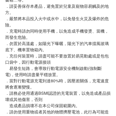
．請妥善保存本產品，避免置於兒童及寵物容易觸及的地
方。
．嚴禁將本品投入火中或水中，以免發生火災及爆炸的危
險。
．充電時請勿同時使用手機，以免造成手機發燙、當機，
而發生危險。
．勿置於高溫處，如陽光下曝曬，陽光下的汽車擋風玻璃
底下、機車置物箱內。
．充任何裝置時，請盡可能不要放置於易晃動處或是包包
口袋中，因行動電源接頭
易發生短路，會導致行動電源安全機制啟動(強制斷
電)，使用時請盡量平穩放置。
．當對行動電源充電到達80%時，因壓差關係，充電速度
將會逐漸變慢。
．請務必使用通過BSMI認證的充電裝置，以免造成產品損
壞或其他傷害，否則
造成產品損壞不在本公司保固範圍內。
．請勿使用重物或者其他的物體擠壓電池，此行為可能造