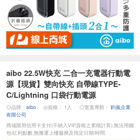
aibo 22.5W快充 二合一充電器行動電
源【現貨】雙向快充 自帶線TYPE-
C/Lightning 口袋行動電源
◎品牌：
aibo
◎規格： 1入
◎逛逛專館：
鈞嵐企業
有限公司
商城限用信用卡支付(不納入VIP資格之累積計算),無法用錢
包/紅利點數,無搬運上樓服務及指定日期/時間.