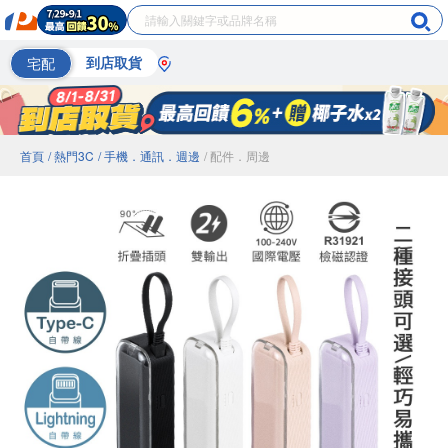
宅配
到店取貨
首頁
/ 熱門3C
/ 手機．通訊．週邊
/ 配件．周邊