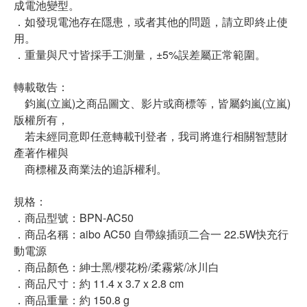
成電池變型。
．如發現電池存在隱患，或者其他的問題，請立即終止使
用。
．重量與尺寸皆採手工測量，±5%誤差屬正常範圍。
轉載敬告：
鈞嵐(立嵐)之商品圖文、影片或商標等，皆屬鈞嵐(立嵐)
版權所有，
若未經同意即任意轉載刊登者，我司將進行相關智慧財
產著作權與
商標權及商業法的追訴權利。
規格：
．商品型號：BPN-AC50
．商品名稱：aibo AC50 自帶線插頭二合一 22.5W快充行
動電源
．商品顏色：紳士黑/櫻花粉/柔霧紫/冰川白
．商品尺寸：約 11.4 x 3.7 x 2.8 cm
．商品重量：約 150.8 g