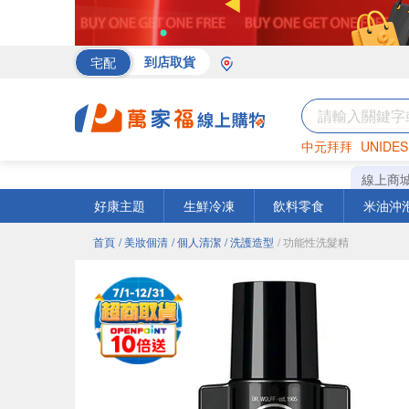
宅配
到店取貨
中元拜拜
UNIDES
海苔
巧克力
罐頭
線上商
好康主題
生鮮冷凍
飲料零食
米油沖
首頁
/ 美妝個清
/ 個人清潔
/ 洗護造型
/ 功能性洗髮精