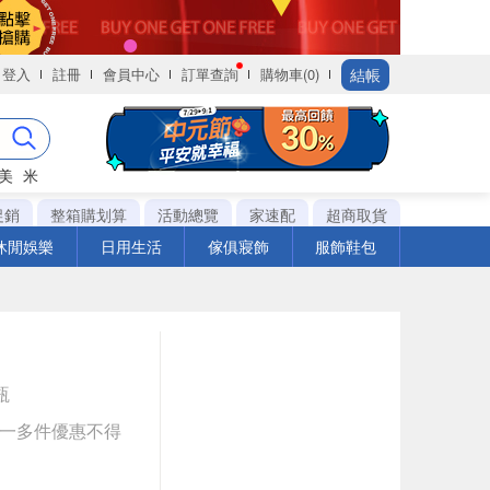
結帳
登入
註冊
會員中心
訂單查詢
購物車(0)
美
米
促銷
整箱購划算
活動總覽
家速配
超商取貨
休閒娛樂
日用生活
傢俱寢飾
服飾鞋包
瓶
送一多件優惠不得