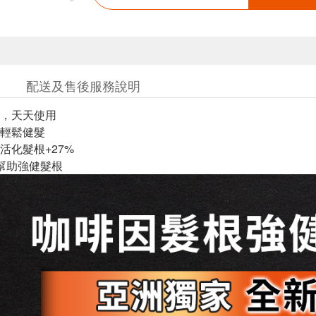
配送及售後服務說明
，天天使用
輕鬆健髮
活化髮根+27%
幫助強健髮根