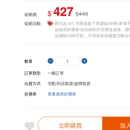
427
$
$449
促銷價
促銷活動
即日起-9/1 不限金額下單贈$200券(單
如使用折價券/折扣碼則不符贈送資格，
品滿$2,000可折，不得與其他優惠活動合
數量
訂單類型
一般訂單
出貨方式
宅配/到店取貨/超商取貨
折價券
查看適用折價券
立即購買
加