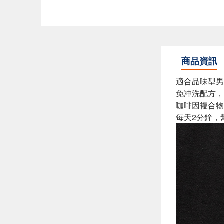
商品資訊
適合品味型男
免冲洗配方，
咖啡因複合物
每天2分鐘，