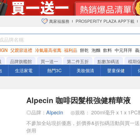
萬家福服務
PROSPERITY PLAZA APP下載
IGN
父親節送禮
冷氣最高省萬
福利品
餅乾
泡麵
飲料
中元拜拜
義
衛生紙
城
品牌旗艦館
買一送一
第二件五折
點數加碼送
檔期
泡
生活家電
熱門3C
美妝個清
嬰童保健
Alpecin 咖啡因髮根強健精華液
◎品牌：
Alpecin
◎規格： 200ml毫升 x 1 x 1PC
不參加全站現折優惠，折價券&折扣碼活動與買一
併用