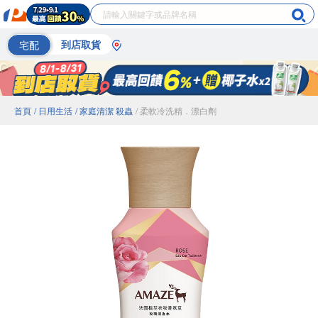
宅配
到店取貨
首頁
/ 日用生活
/ 家庭清潔 殺蟲
/ 柔軟冷洗精．漂白劑