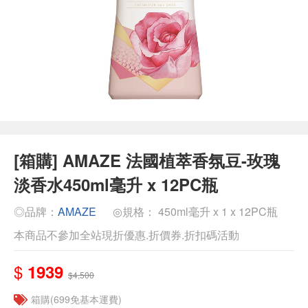
[箱購] AMAZE 法國植萃香氛豆-玫瑰
淡香水450ml毫升 x 12PC瓶
◎品牌：
AMAZE
◎規格： 450ml毫升 x 1 x 12PC瓶
本商品不參加全站現折優惠.折價券.折扣碼活動
$
1939
$4,500
箱購(699免基本運費)