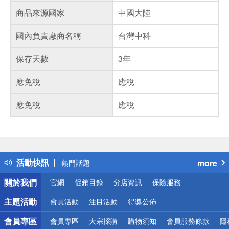
商品來源國家
中國大陸
國內負責廠商名稱
台灣中科
保存天數
3年
應免稅
應稅
應免稅
應稅
偏遠地區配送
詐騙網頁！請小心！
得獎公告
活動快訊
more
熱門話題
銀行優惠
關於我們
官網
促銷目錄
分店資訊
保險服務
偏遠地區配送
詐騙網頁！請小心！
主題活動
會員活動
注目活動
得獎公佈
會員專區
會員專區
大宗採購
購物須知
會員服務條款
隱