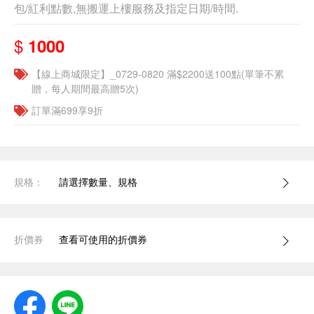
包/紅利點數,無搬運上樓服務及指定日期/時間.
$
1000
【線上商城限定】_0729-0820 滿$2200送100點(單筆不累
贈，每人期間最高贈5次)
訂單滿699享9折
規格：
請選擇數量、規格
折價券
查看可使用的折價券