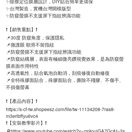
✨除塵定位膜層設計，DIY貼合簡單更環保
✨台灣製造，實機台灣開模版型
✨防窺螢膜不支援屏下指紋辨識功能
❗【銷售重點】❗
📌30度 防窺角度，保護隱私
📌微護眼 順滑不留指紋
📌防窺螢膜不支援屏下指紋辨識功能
📌防窺結構層，表面有極細微亮鑽視覺效果，是為防窺螢
膜表面作用特性
📌高透氣性，貼合氣泡自動消，刮痕修復自動修復
📌全特殊膠面貼合，殊膠面貼合，撕除不殘膠、不傷手、
不損傷螢幕
❗【產品內容】❗
https://s-cf-tw.shopeesz.com/file/tw-11134208-7ras8-
m3eribffyu6vc4
❗【安裝教學影片】❗
🔎https://www.youtube.com/watch?v=zs9ouiGA7Gc&t=2s