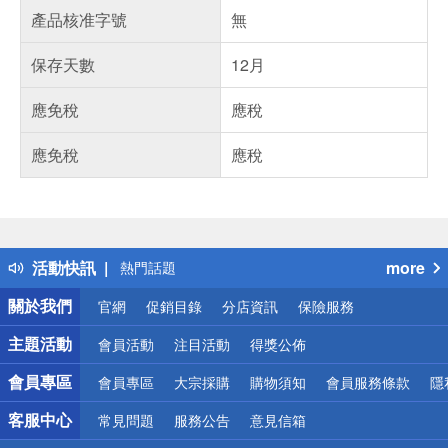
產品核准字號
無
保存天數
12月
應免稅
應稅
應免稅
應稅
偏遠地區配送
詐騙網頁！請小心！
得獎公告
活動快訊
more
熱門話題
銀行優惠
關於我們
官網
促銷目錄
分店資訊
保險服務
偏遠地區配送
詐騙網頁！請小心！
主題活動
會員活動
注目活動
得獎公佈
會員專區
會員專區
大宗採購
購物須知
會員服務條款
隱
客服中心
常見問題
服務公告
意見信箱